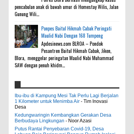
pencabulan anak di bawah umur di Homestay Wilis, Jalan
Gunung Wili...
Ponpes Baitul Hikmah Cabak Peringati
Maulid Nabi Dengan 168 Tumpeng
Apdesinews.com BLROA – Pondok
Pesantren Baitul Hikmah Cabak, Jiken,
Blora, menggelar peringatan Maulid Nabi Muhammad
SAW dengan penuh khidm...
Sambut HUT RI Ke-81 Kemerdekaan
galateapacino
:
Republik Indonesia Warga RT 03 RW 01
Ibu-ibu di Kampung Mesi Tak Perlu Lagi Berjalan
3-6-2022
Kelurahan Kunden Gelar Jalan Santai
1 Kilometer untuk Menimba Air
- Tim Inovasi
Men's Black Titanium Wedding Band -
Desa
0
8-9-2026
The Ottawa SenatorsThe Men's Black titanium i
Kedungwaringin Kembangkan Gerakan Desa
phone case Titanium Wedding Band is the
Berbudaya Lingkungan
- Noor Azasi
world's first dedicated wedding band how strong
4000 Petani Hutan Blora Bakal Digelontor
Putus Rantai Penyebaran Covid-19, Desa
is titanium for Wo...
Bantuan CSR Jumbo dan Bibit Ternak Gratis