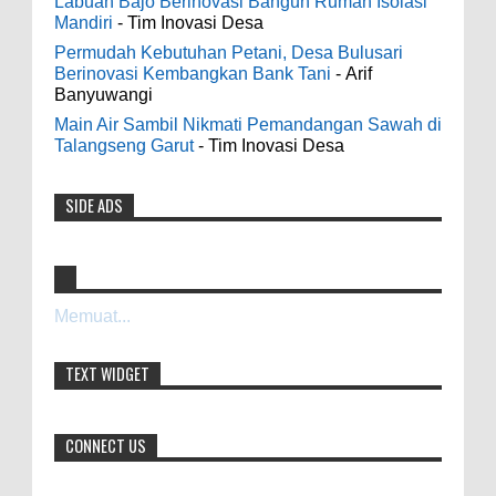
Labuan Bajo Berinovasi Bangun Rumah Isolasi
0
8-4-2026
Mandiri
- Tim Inovasi Desa
odenjaea
:
Permudah Kebutuhan Petani, Desa Bulusari
3-4-2022
Berinovasi Kembangkan Bank Tani
- Arif
Indonesia Ceria Run Diharapkan Bawa
Banyuwangi
Casino - DrmcdCasino is 부산광역 출
Dampak Positif Bagi Olah Raga dan
장안마 open and excited 고양 출장샵 to welcome
Main Air Sambil Nikmati Pemandangan Sawah di
Ekonomi Blora
you back 의정부 출장샵 to a 제주도 출장마사지
Talangseng Garut
- Tim Inovasi Desa
0
8-2-2026
world of casino gaming! Experience our great mix
of slots, table games 제주 출장안마 and video
SIDE ADS
Dari SILPA 90 Miliar Hingga Masalah Air
poker! Cas...
Bersih Bupati Blora Beberkan Solusi di
Paripurna DPRD
Anonymous
:
0
7-28-2026
9-28-2020
Memuat...
bolehkah kami study banding di akir
Diresmikan Serentak Oleh Presiden
bulan oktober 2020 ini ?
TEXT WIDGET
Prabowo 55 Koperasi Merah Putih di Blora
Resmi Beroperasi
Anonymous
:
0
5-16-2026
7-3-2020
CONNECT US
Mudah mudahan dengan jalan yang
baik bisa meningkatkan ekonomi masyarakat