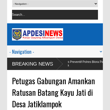
 Viral Salah
Satgas Preventif Polres Blora Patroli Keamanan Pusa
BREAKING NEWS
Wisata
Petugas Gabungan Amankan
Ratusan Batang Kayu Jati di
Desa Jatiklampok