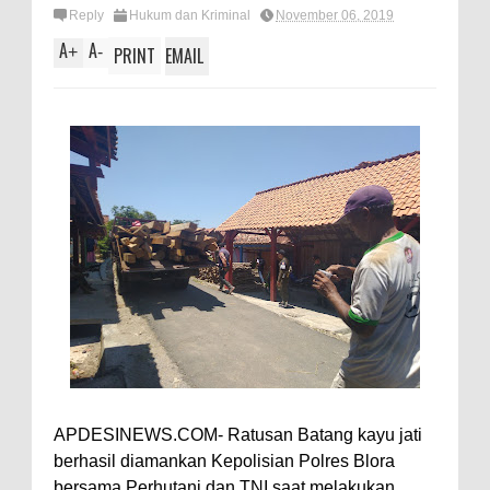
Reply
Hukum dan Kriminal
November 06, 2019
A
A
+
-
PRINT
EMAIL
APDESINEWS.COM- Ratusan Batang kayu jati
berhasil diamankan Kepolisian Polres Blora
bersama Perhutani dan TNI saat melakukan