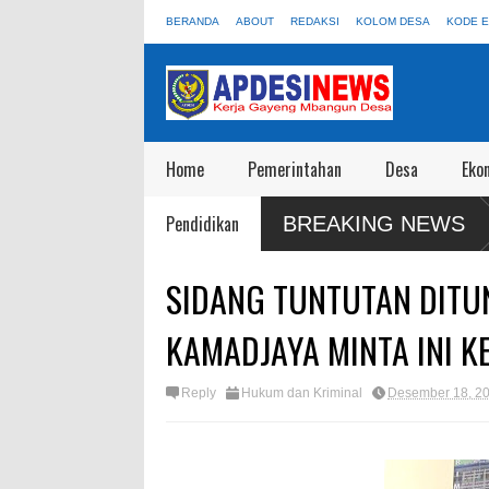
BERANDA
ABOUT
REDAKSI
KOLOM DESA
KODE E
Home
Pemerintahan
Desa
Eko
lora: 55 Truk KDKMP Jangan Sampai Disewakan Apalagi Viral Salah
Pendidikan
BREAKING NEWS
SIDANG TUNTUTAN DITUN
KAMADJAYA MINTA INI K
Reply
Hukum dan Kriminal
Desember 18, 2