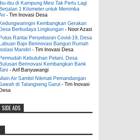
Digelontor Bantuan CSR Jumbo dan
3-6-2022
Ibu-ibu di Kampung Mesi Tak Perlu Lagi
Bibit Ternak Gratis
Berjalan 1 Kilometer untuk Menimba
Men's Black Titanium Wedding
Air
- Tim Inovasi Desa
0
8-4-2026
Band - The Ottawa SenatorsThe Men's
Black titanium i phone case Titanium
Kedungwaringin Kembangkan Gerakan
Desa Berbudaya Lingkungan
- Noor Azasi
Wedding Band is the world's first
Indonesia Ceria Run Diharapkan
dedicated wedding band how strong is
Putus Rantai Penyebaran Covid-19, Desa
Bawa Dampak Positif Bagi Olah
Labuan Bajo Berinovasi Bangun Rumah
titanium for Wo...
Raga dan Ekonomi Blora
Isolasi Mandiri
- Tim Inovasi Desa
0
8-2-2026
Permudah Kebutuhan Petani, Desa
odenjaea
:
Bulusari Berinovasi Kembangkan Bank
3-4-2022
Tani
- Arif Banyuwangi
Dari SILPA 90 Miliar Hingga
Casino - DrmcdCasino is 부산
Masalah Air Bersih Bupati Blora
Main Air Sambil Nikmati Pemandangan
광역 출장안마 open and excited 고양 출장
Sawah di Talangseng Garut
- Tim Inovasi
Beberkan Solusi di Paripurna DPRD
샵 to welcome you back 의정부 출장샵 to
Desa
0
7-28-2026
a 제주도 출장마사지 world of casino
gaming! Experience our great mix of slots,
SIDE ADS
Diresmikan Serentak Oleh Presiden
table games 제주 출장안마 and video
poker! Cas...
Prabowo 55 Koperasi Merah Putih
di Blora Resmi Beroperasi
Anonymous
:
0
5-16-2026