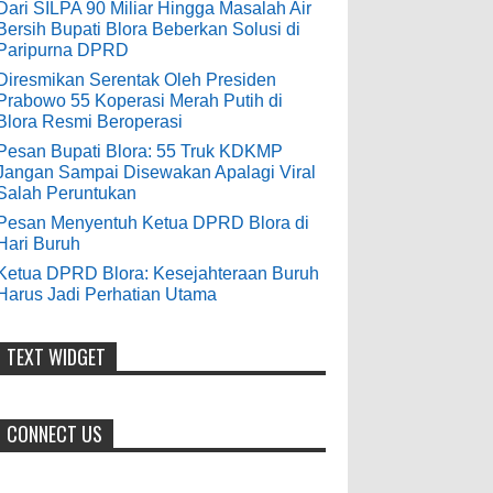
9-28-2020
Dari SILPA 90 Miliar Hingga Masalah Air
Bersih Bupati Blora Beberkan Solusi di
Pesan Bupati Blora: 55 Truk KDKMP
bolehkah kami study banding
Paripurna DPRD
di akir bulan oktober 2020 ini ?
Jangan Sampai Disewakan Apalagi
Diresmikan Serentak Oleh Presiden
Viral Salah Peruntukan
Prabowo 55 Koperasi Merah Putih di
Anonymous
:
0
5-10-2026
Blora Resmi Beroperasi
7-3-2020
Pesan Bupati Blora: 55 Truk KDKMP
Mudah mudahan dengan jalan
Jangan Sampai Disewakan Apalagi Viral
yang baik bisa meningkatkan ekonomi
Salah Peruntukan
masyarakat sekitar. Amin
Pesan Menyentuh Ketua DPRD Blora di
Hari Buruh
Anonymous
:
Ketua DPRD Blora: Kesejahteraan Buruh
Harus Jadi Perhatian Utama
7-21-2019
Makanya jangan mau jadi guru
honorer
TEXT WIDGET
CONNECT US