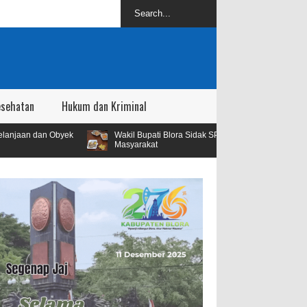
esehatan
Hukum dan Kriminal
Wakil Bupati Blora Sidak SPPG Kedungbecici Menyusul Adanya Aduan
Masyarakat