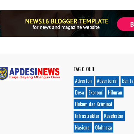
TAG CLOUD
Advertori
Advertorial
Berita
Desa
Ekonomi
Hiburan
Hukum dan Kriminal
Infrastruktur
Kesehatan
Nasional
Olahraga