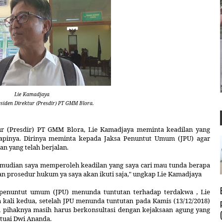
Lie Kamadjaya
siden Direktur (Presdir) PT GMM Blora.
ur (Presdir) PT GMM Blora, Lie Kamadjaya
meminta keadilan yang
dapinya. Dirinya meminta kepada Jaksa Penuntut Umum (JPU) agar
n yang telah berjalan.
 kemudian saya memperoleh keadilan yang saya cari mau tunda berapa
ian prosedur hukum ya saya akan ikuti saja," ungkap Lie Kamadjaya
a penuntut umum (JPU) menunda tuntutan terhadap terdakwa
, Lie
 kali kedua, setelah JPU menunda tuntutan pada Kamis (13/12/2018)
n
pihaknya masih harus berkonsultasi dengan kejaksaan agung yang
etuai
Dwi Ananda
.