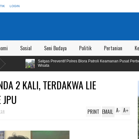
TIK
LOGIN
nomi
Sosial
Seni Budaya
Politik
Pertanian
K
Satgas Preventif Polres Blora Patroli Keamanan Pusat Perbelanjaan dan Obyek
Wisata
DA 2 KALI, TERDAKWA LIE
E JPU
A
A
PRINT
EMAIL
-
+
018