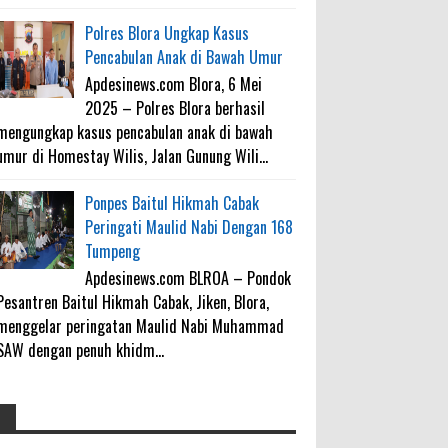
Polres Blora Ungkap Kasus
Pencabulan Anak di Bawah Umur
Apdesinews.com Blora, 6 Mei
2025 – Polres Blora berhasil
mengungkap kasus pencabulan anak di bawah
umur di Homestay Wilis, Jalan Gunung Wili...
Ponpes Baitul Hikmah Cabak
Peringati Maulid Nabi Dengan 168
Tumpeng
Apdesinews.com BLROA – Pondok
Pesantren Baitul Hikmah Cabak, Jiken, Blora,
menggelar peringatan Maulid Nabi Muhammad
SAW dengan penuh khidm...
4000 Petani Hutan Blora Bakal
galateapacino
: