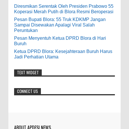
Dari SILPA 90 Miliar Hingga Masalah Air
Casino - DrmcdCasino is 부산광역 출
Diresmikan Serentak Oleh Presiden Prabowo 55
Bersih Bupati Blora Beberkan Solusi di
Koperasi Merah Putih di Blora Resmi Beroperasi
장안마 open and excited 고양 출장샵 to welcome
Paripurna DPRD
you back 의정부 출장샵 to a 제주도 출장마사지
Pesan Bupati Blora: 55 Truk KDKMP Jangan
0
7-28-2026
world of casino gaming! Experience our great mix
Sampai Disewakan Apalagi Viral Salah
Peruntukan
of slots, table games 제주 출장안마 and video
Diresmikan Serentak Oleh Presiden
poker! Cas...
Pesan Menyentuh Ketua DPRD Blora di Hari
Prabowo 55 Koperasi Merah Putih di Blora
Buruh
Resmi Beroperasi
Anonymous
:
Ketua DPRD Blora: Kesejahteraan Buruh Harus
Jadi Perhatian Utama
0
5-16-2026
9-28-2020
bolehkah kami study banding di akir
TEXT WIDGET
Pesan Bupati Blora: 55 Truk KDKMP Jangan
bulan oktober 2020 ini ?
Sampai Disewakan Apalagi Viral Salah
Peruntukan
Anonymous
:
CONNECT US
0
5-10-2026
7-3-2020
Mudah mudahan dengan jalan yang
baik bisa meningkatkan ekonomi masyarakat
sekitar. Amin
ABOUT APDESI NEWS