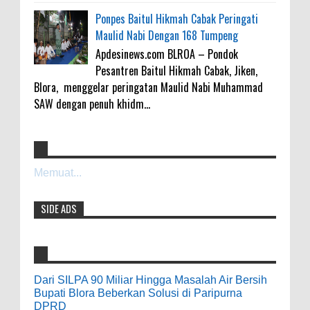
Ponpes Baitul Hikmah Cabak Peringati
Maulid Nabi Dengan 168 Tumpeng
Apdesinews.com BLROA – Pondok
Pesantren Baitul Hikmah Cabak, Jiken,
Blora, menggelar peringatan Maulid Nabi Muhammad
SAW dengan penuh khidm...
4000 Petani Hutan Blora Bakal Digelontor
galateapacino
:
Bantuan CSR Jumbo dan Bibit Ternak Gratis
Memuat...
3-6-2022
0
8-4-2026
Men's Black Titanium Wedding Band -
SIDE ADS
The Ottawa SenatorsThe Men's Black titanium i
phone case Titanium Wedding Band is the
Indonesia Ceria Run Diharapkan Bawa
world's first dedicated wedding band how strong
Dampak Positif Bagi Olah Raga dan
is titanium for Wo...
Ekonomi Blora
0
8-2-2026
Dari SILPA 90 Miliar Hingga Masalah Air Bersih
odenjaea
:
Bupati Blora Beberkan Solusi di Paripurna
DPRD
3-4-2022