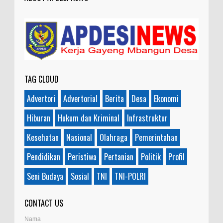
Anonymous
:
7-21-2019
Makanya jangan mau jadi guru
honorer
TAG CLOUD
Advertori
Advertorial
Berita
Desa
Ekonomi
Hiburan
Hukum dan Kriminal
Infrastruktur
Kesehatan
Nasional
Olahraga
Pemerintahan
Pendidikan
Peristiwa
Pertanian
Politik
Profil
Seni Budaya
Sosial
TNI
TNI-POLRI
CONTACT US
Nama