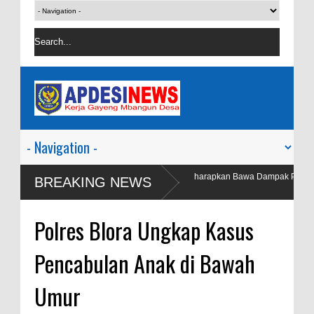
Indonesia Ceria Run Diharapkan Bawa Dampak Positif Bagi Olah Raga
BREAKING NEWS
Ekonomi Blora
Wakil Bupati Blora Sidak SPPG Kedungbecici Menyusul Adanya Aduan
Polres Blora Ungkap Kasus
Masyarakat
Pencabulan Anak di Bawah
Umur