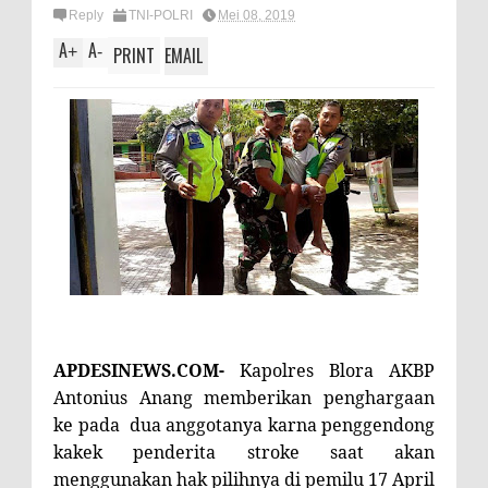
Reply
TNI-POLRI
Mei 08, 2019
A
A
+
-
PRINT
EMAIL
APDESINEWS.COM-
Kapolres Blora
AKBP
Antonius Anang
memberikan penghargaan
ke pada
dua anggotanya karna
penggendong
kakek penderita stroke saat akan
menggunakan hak pilihnya di pemilu 17 April