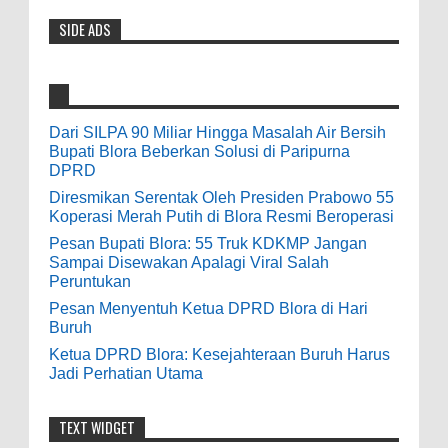
of slots, table games 제주 출장안마 and video
SIDE ADS
Diresmikan Serentak Oleh Presiden
poker! Cas...
Prabowo 55 Koperasi Merah Putih di Blora
Resmi Beroperasi
Anonymous
:
0
5-16-2026
9-28-2020
Dari SILPA 90 Miliar Hingga Masalah Air Bersih
bolehkah kami study banding di akir
Bupati Blora Beberkan Solusi di Paripurna
Pesan Bupati Blora: 55 Truk KDKMP Jangan
bulan oktober 2020 ini ?
DPRD
Sampai Disewakan Apalagi Viral Salah
Diresmikan Serentak Oleh Presiden Prabowo 55
Peruntukan
Anonymous
:
Koperasi Merah Putih di Blora Resmi Beroperasi
0
5-10-2026
Pesan Bupati Blora: 55 Truk KDKMP Jangan
7-3-2020
Sampai Disewakan Apalagi Viral Salah
Mudah mudahan dengan jalan yang
Peruntukan
baik bisa meningkatkan ekonomi masyarakat
Pesan Menyentuh Ketua DPRD Blora di Hari
sekitar. Amin
Buruh
Ketua DPRD Blora: Kesejahteraan Buruh Harus
Anonymous
:
Jadi Perhatian Utama
7-21-2019
Makanya jangan mau jadi guru
TEXT WIDGET
honorer