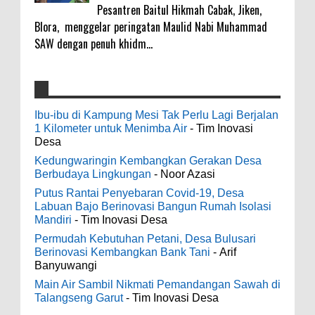
Pesantren Baitul Hikmah Cabak, Jiken,
Blora, menggelar peringatan Maulid Nabi Muhammad
SAW dengan penuh khidm...
4000 Petani Hutan Blora Bakal Digelontor
galateapacino
:
Bantuan CSR Jumbo dan Bibit Ternak Gratis
Ibu-ibu di Kampung Mesi Tak Perlu Lagi Berjalan
3-6-2022
1 Kilometer untuk Menimba Air
- Tim Inovasi
0
8-4-2026
Men's Black Titanium Wedding Band -
Desa
The Ottawa SenatorsThe Men's Black titanium i
Kedungwaringin Kembangkan Gerakan Desa
phone case Titanium Wedding Band is the
Indonesia Ceria Run Diharapkan Bawa
Berbudaya Lingkungan
- Noor Azasi
world's first dedicated wedding band how strong
Dampak Positif Bagi Olah Raga dan
Putus Rantai Penyebaran Covid-19, Desa
is titanium for Wo...
Ekonomi Blora
Labuan Bajo Berinovasi Bangun Rumah Isolasi
0
8-2-2026
Mandiri
- Tim Inovasi Desa
odenjaea
:
Permudah Kebutuhan Petani, Desa Bulusari
3-4-2022
Berinovasi Kembangkan Bank Tani
- Arif
Dari SILPA 90 Miliar Hingga Masalah Air
Banyuwangi
Casino - DrmcdCasino is 부산광역 출
Bersih Bupati Blora Beberkan Solusi di
장안마 open and excited 고양 출장샵 to welcome
Main Air Sambil Nikmati Pemandangan Sawah di
Paripurna DPRD
you back 의정부 출장샵 to a 제주도 출장마사지
Talangseng Garut
- Tim Inovasi Desa
0
7-28-2026
world of casino gaming! Experience our great mix