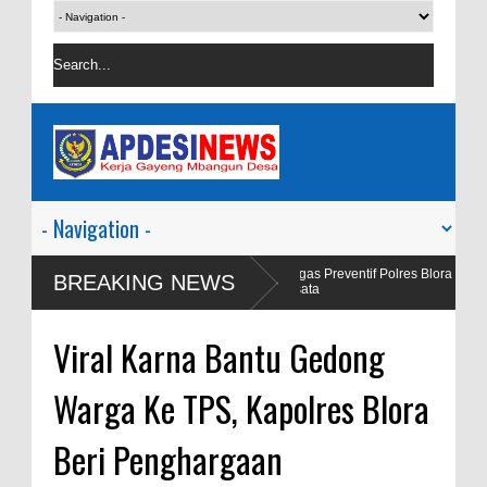
i Viral Salah
Satgas Preventif Polres Blora Patroli Keamanan Pus
BREAKING NEWS
Wisata
Viral Karna Bantu Gedong
Warga Ke TPS, Kapolres Blora
Beri Penghargaan