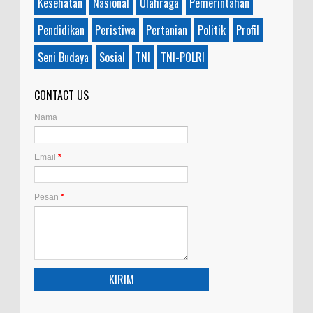
Kesehatan
Nasional
Olahraga
Pemerintahan
Pendidikan
Peristiwa
Pertanian
Politik
Profil
Seni Budaya
Sosial
TNI
TNI-POLRI
CONTACT US
Nama
Email
*
Pesan
*