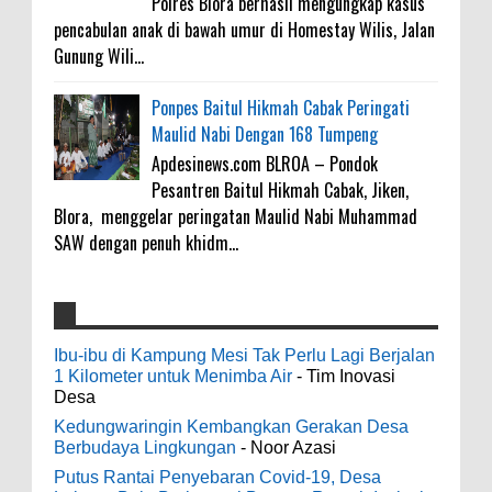
Polres Blora berhasil mengungkap kasus
pencabulan anak di bawah umur di Homestay Wilis, Jalan
Gunung Wili...
Ponpes Baitul Hikmah Cabak Peringati
Maulid Nabi Dengan 168 Tumpeng
Apdesinews.com BLROA – Pondok
Pesantren Baitul Hikmah Cabak, Jiken,
Blora, menggelar peringatan Maulid Nabi Muhammad
SAW dengan penuh khidm...
4000 Petani Hutan Blora Bakal Digelontor
galateapacino
:
Bantuan CSR Jumbo dan Bibit Ternak Gratis
Ibu-ibu di Kampung Mesi Tak Perlu Lagi Berjalan
3-6-2022
1 Kilometer untuk Menimba Air
- Tim Inovasi
0
8-4-2026
Men's Black Titanium Wedding Band -
Desa
The Ottawa SenatorsThe Men's Black titanium i
Kedungwaringin Kembangkan Gerakan Desa
phone case Titanium Wedding Band is the
Indonesia Ceria Run Diharapkan Bawa
Berbudaya Lingkungan
- Noor Azasi
world's first dedicated wedding band how strong
Dampak Positif Bagi Olah Raga dan
Putus Rantai Penyebaran Covid-19, Desa
is titanium for Wo...
Ekonomi Blora