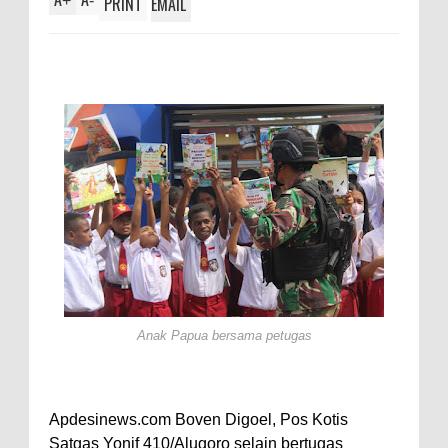
+
-
PRINT
EMAIL
Anak Papua bersama petugas
Apdesinews.com Boven Digoel, Pos Kotis
Satgas Yonif 410/Alugoro selain bertugas