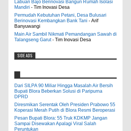
Labuan Bajo Berinovasi Bangun Rumah Isolasi
0
8-2-2026
Mandiri
- Tim Inovasi Desa
odenjaea
:
Permudah Kebutuhan Petani, Desa Bulusari
3-4-2022
Berinovasi Kembangkan Bank Tani
- Arif
Dari SILPA 90 Miliar Hingga Masalah Air
Banyuwangi
Casino - DrmcdCasino is 부산광역 출
Bersih Bupati Blora Beberkan Solusi di
장안마 open and excited 고양 출장샵 to welcome
Main Air Sambil Nikmati Pemandangan Sawah di
Paripurna DPRD
you back 의정부 출장샵 to a 제주도 출장마사지
Talangseng Garut
- Tim Inovasi Desa
0
7-28-2026
world of casino gaming! Experience our great mix
of slots, table games 제주 출장안마 and video
SIDE ADS
Diresmikan Serentak Oleh Presiden
poker! Cas...
Prabowo 55 Koperasi Merah Putih di Blora
Resmi Beroperasi
Anonymous
:
0
5-16-2026
9-28-2020
Dari SILPA 90 Miliar Hingga Masalah Air Bersih
bolehkah kami study banding di akir
Bupati Blora Beberkan Solusi di Paripurna
Pesan Bupati Blora: 55 Truk KDKMP Jangan
bulan oktober 2020 ini ?
DPRD
Sampai Disewakan Apalagi Viral Salah
Diresmikan Serentak Oleh Presiden Prabowo 55
Peruntukan
Anonymous
:
Koperasi Merah Putih di Blora Resmi Beroperasi
0
5-10-2026
Pesan Bupati Blora: 55 Truk KDKMP Jangan
7-3-2020
Sampai Disewakan Apalagi Viral Salah
Mudah mudahan dengan jalan yang
Peruntukan