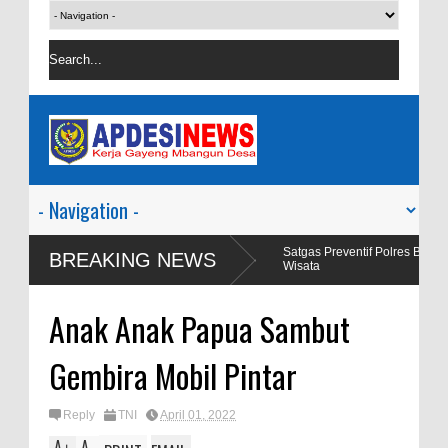
lagi Viral Salah
Satgas Preventif Polres Blora Patroli Keamanan
BREAKING NEWS
Wisata
Anak Anak Papua Sambut
Gembira Mobil Pintar
Reply
TNI
April 01, 2022
A
A