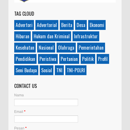
TAG CLOUD
Advertori
Advertorial
Berita
Desa
Ekonomi
Hiburan
Hukum dan Kriminal
Infrastruktur
Kesehatan
Nasional
Olahraga
Pemerintahan
Pendidikan
Peristiwa
Pertanian
Politik
Profil
Seni Budaya
Sosial
TNI
TNI-POLRI
CONTACT US
Nama
Email
*
Pesan
*