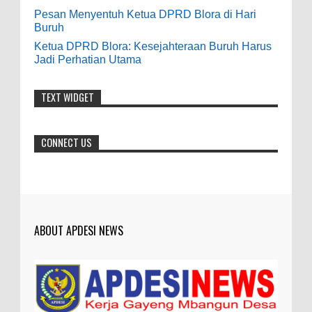
baik bisa meningkatkan ekonomi masyarakat
Pesan Menyentuh Ketua DPRD Blora di Hari
sekitar. Amin
Buruh
Ketua DPRD Blora: Kesejahteraan Buruh Harus
Anonymous
:
Jadi Perhatian Utama
7-21-2019
Makanya jangan mau jadi guru
TEXT WIDGET
honorer
CONNECT US
ABOUT APDESI NEWS