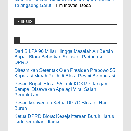
Paripurna DPRD
you back 의정부 출장샵 to a 제주도 출장마사지
Talangseng Garut
- Tim Inovasi Desa
0
7-28-2026
world of casino gaming! Experience our great mix
of slots, table games 제주 출장안마 and video
SIDE ADS
Diresmikan Serentak Oleh Presiden
poker! Cas...
Prabowo 55 Koperasi Merah Putih di Blora
Resmi Beroperasi
Anonymous
:
0
5-16-2026
9-28-2020
Dari SILPA 90 Miliar Hingga Masalah Air Bersih
bolehkah kami study banding di akir
Bupati Blora Beberkan Solusi di Paripurna
Pesan Bupati Blora: 55 Truk KDKMP Jangan
bulan oktober 2020 ini ?
DPRD
Sampai Disewakan Apalagi Viral Salah
Diresmikan Serentak Oleh Presiden Prabowo 55
Peruntukan
Anonymous
:
Koperasi Merah Putih di Blora Resmi Beroperasi
0
5-10-2026
Pesan Bupati Blora: 55 Truk KDKMP Jangan
7-3-2020
Sampai Disewakan Apalagi Viral Salah
Mudah mudahan dengan jalan yang
Peruntukan
baik bisa meningkatkan ekonomi masyarakat
Pesan Menyentuh Ketua DPRD Blora di Hari
sekitar. Amin
Buruh
Ketua DPRD Blora: Kesejahteraan Buruh Harus
Anonymous
:
Jadi Perhatian Utama
7-21-2019