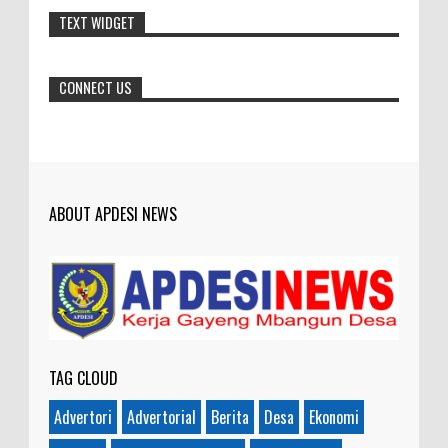
Makanya jangan mau jadi guru
TEXT WIDGET
honorer
CONNECT US
ABOUT APDESI NEWS
TAG CLOUD
Advertori
Advertorial
Berita
Desa
Ekonomi