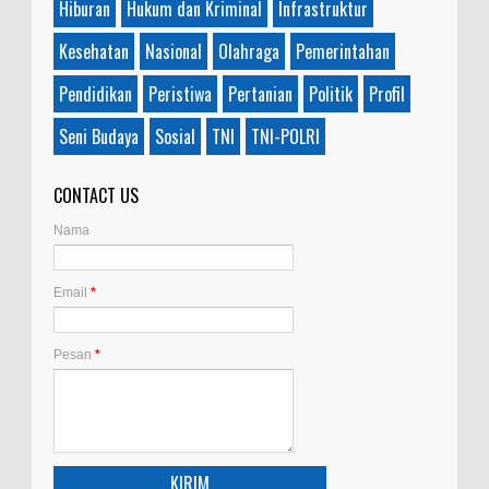
Hiburan
Hukum dan Kriminal
Infrastruktur
Kesehatan
Nasional
Olahraga
Pemerintahan
Pendidikan
Peristiwa
Pertanian
Politik
Profil
Seni Budaya
Sosial
TNI
TNI-POLRI
CONTACT US
Nama
Email
*
Pesan
*