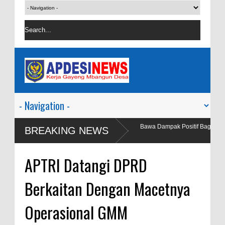
Indonesia Ceria Run Diharapkan Bawa Dampak Positif Bagi Olah Raga dan
BREAKING NEWS
Ekonomi Blora
Wakil Bupati Blora Sidak SPPG Kedungbecici Menyusul Adanya Aduan
APTRI Datangi DPRD
Masyarakat
Berkaitan Dengan Macetnya
Operasional GMM