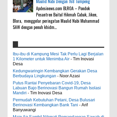
Maulid Nabi Dengan 168 Tumpeng
Apdesinews.com BLROA – Pondok
Pesantren Baitul Hikmah Cabak, Jiken,
Blora, menggelar peringatan Maulid Nabi Muhammad
SAW dengan penuh khidm...
4000 Petani Hutan Blora Bakal Digelontor
galateapacino
:
Bantuan CSR Jumbo dan Bibit Ternak Gratis
Ibu-ibu di Kampung Mesi Tak Perlu Lagi Berjalan
3-6-2022
1 Kilometer untuk Menimba Air
- Tim Inovasi
0
8-4-2026
Men's Black Titanium Wedding Band -
Desa
The Ottawa SenatorsThe Men's Black titanium i
Kedungwaringin Kembangkan Gerakan Desa
phone case Titanium Wedding Band is the
Indonesia Ceria Run Diharapkan Bawa
Berbudaya Lingkungan
- Noor Azasi
world's first dedicated wedding band how strong
Dampak Positif Bagi Olah Raga dan
Putus Rantai Penyebaran Covid-19, Desa
is titanium for Wo...
Ekonomi Blora
Labuan Bajo Berinovasi Bangun Rumah Isolasi
0
8-2-2026
Mandiri
- Tim Inovasi Desa
odenjaea
:
Permudah Kebutuhan Petani, Desa Bulusari
3-4-2022
Berinovasi Kembangkan Bank Tani
- Arif
Dari SILPA 90 Miliar Hingga Masalah Air
Banyuwangi
Casino - DrmcdCasino is 부산광역 출
Bersih Bupati Blora Beberkan Solusi di
장안마 open and excited 고양 출장샵 to welcome
Main Air Sambil Nikmati Pemandangan Sawah di