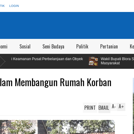
TIK
LOGIN
nomi
Sosial
Seni Budaya
Politik
Pertanian
K
sat Perbelanjaan dan Obyek
Wakil Bupati Blora Sidak SPPG Kedungbec
Masyarakat
 dalam Membangun Rumah Korban
A
A
PRINT
EMAIL
-
+