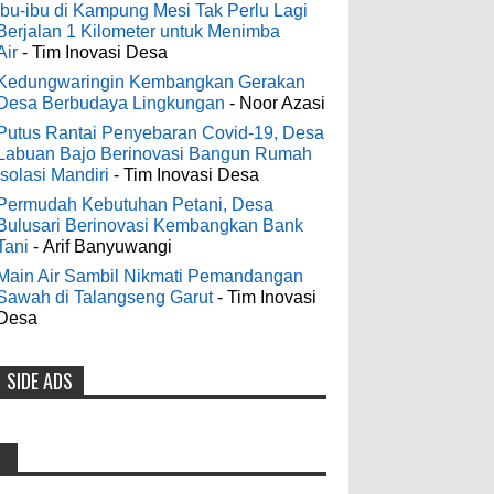
Digelontor Bantuan CSR Jumbo dan
3-6-2022
Ibu-ibu di Kampung Mesi Tak Perlu Lagi
Bibit Ternak Gratis
Berjalan 1 Kilometer untuk Menimba
Men's Black Titanium Wedding
Air
- Tim Inovasi Desa
0
8-4-2026
Band - The Ottawa SenatorsThe Men's
Black titanium i phone case Titanium
Kedungwaringin Kembangkan Gerakan
Desa Berbudaya Lingkungan
- Noor Azasi
Wedding Band is the world's first
Indonesia Ceria Run Diharapkan
dedicated wedding band how strong is
Putus Rantai Penyebaran Covid-19, Desa
Bawa Dampak Positif Bagi Olah
Labuan Bajo Berinovasi Bangun Rumah
titanium for Wo...
Raga dan Ekonomi Blora
Isolasi Mandiri
- Tim Inovasi Desa
0
8-2-2026
Permudah Kebutuhan Petani, Desa
odenjaea
:
Bulusari Berinovasi Kembangkan Bank
3-4-2022
Tani
- Arif Banyuwangi
Dari SILPA 90 Miliar Hingga
Casino - DrmcdCasino is 부산
Masalah Air Bersih Bupati Blora
Main Air Sambil Nikmati Pemandangan
광역 출장안마 open and excited 고양 출장
Sawah di Talangseng Garut
- Tim Inovasi
Beberkan Solusi di Paripurna DPRD
샵 to welcome you back 의정부 출장샵 to
Desa
0
7-28-2026
a 제주도 출장마사지 world of casino
gaming! Experience our great mix of slots,
SIDE ADS
Diresmikan Serentak Oleh Presiden
table games 제주 출장안마 and video
poker! Cas...
Prabowo 55 Koperasi Merah Putih
di Blora Resmi Beroperasi
Anonymous
:
0
5-16-2026