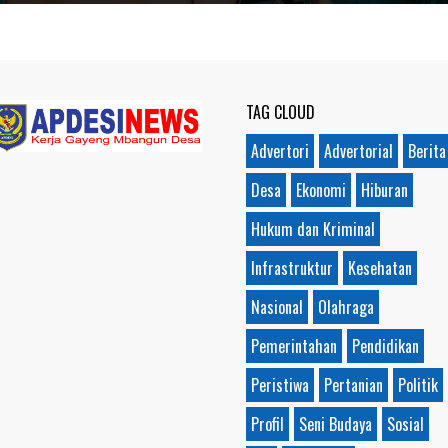
TAG CLOUD
Advertori
Advertorial
Berita
Desa
Ekonomi
Hiburan
Hukum dan Kriminal
Infrastruktur
Kesehatan
Nasional
Olahraga
Pemerintahan
Pendidikan
Peristiwa
Pertanian
Politik
Profil
Seni Budaya
Sosial