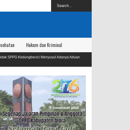
esehatan
Hukum dan Kriminal
ici Menyusul Adanya Aduan
PDBI Blora Gelar Lomba Individual Con
Mayoret 2025