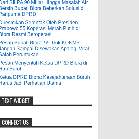
9-28-2020
Dari SILPA 90 Miliar Hingga Masalah Air
Bersih Bupati Blora Beberkan Solusi di
Pesan Bupati Blora: 55 Truk KDKMP
bolehkah kami study banding
Paripurna DPRD
di akir bulan oktober 2020 ini ?
Jangan Sampai Disewakan Apalagi
Diresmikan Serentak Oleh Presiden
Viral Salah Peruntukan
Prabowo 55 Koperasi Merah Putih di
Anonymous
:
0
5-10-2026
Blora Resmi Beroperasi
7-3-2020
Pesan Bupati Blora: 55 Truk KDKMP
Mudah mudahan dengan jalan
Jangan Sampai Disewakan Apalagi Viral
yang baik bisa meningkatkan ekonomi
Salah Peruntukan
masyarakat sekitar. Amin
Pesan Menyentuh Ketua DPRD Blora di
Hari Buruh
Anonymous
:
Ketua DPRD Blora: Kesejahteraan Buruh
Harus Jadi Perhatian Utama
7-21-2019
Makanya jangan mau jadi guru
honorer
TEXT WIDGET
CONNECT US