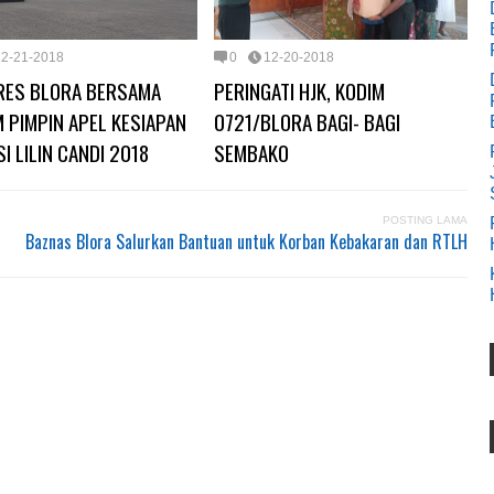
12-21-2018
0
12-20-2018
RES BLORA BERSAMA
PERINGATI HJK, KODIM
 PIMPIN APEL KESIAPAN
0721/BLORA BAGI- BAGI
I LILIN CANDI 2018
SEMBAKO
POSTING LAMA
Baznas Blora Salurkan Bantuan untuk Korban Kebakaran dan RTLH