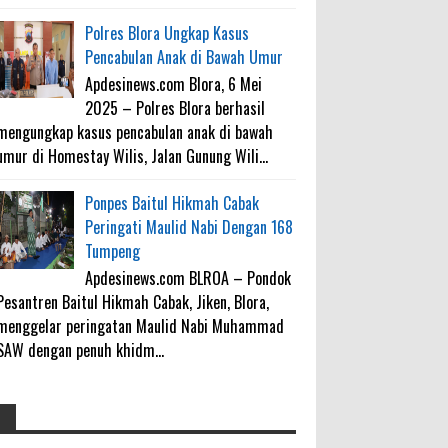
Polres Blora Ungkap Kasus
Pencabulan Anak di Bawah Umur
Apdesinews.com Blora, 6 Mei
2025 – Polres Blora berhasil
mengungkap kasus pencabulan anak di bawah
umur di Homestay Wilis, Jalan Gunung Wili...
Ponpes Baitul Hikmah Cabak
Peringati Maulid Nabi Dengan 168
Tumpeng
Apdesinews.com BLROA – Pondok
Pesantren Baitul Hikmah Cabak, Jiken, Blora,
menggelar peringatan Maulid Nabi Muhammad
SAW dengan penuh khidm...
4000 Petani Hutan Blora Bakal
galateapacino
: