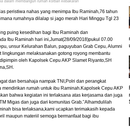
ma dalam membangun rumah korban kebakaran
las peristiwa nahas yang menimpa Ibu Raminah,76 tahun
mana rumahnya dilalap si jago merah Hari Minggu Tgl 23
ng puing kesedihan bagi Ibu Raminah dan
da Ibu Raminah hari ini,Jumat(28/09/2018)pukul 07.00
pu, unsur Kelurahan Balun, paguyuban Grab Cepu, Alumni
 lingkungan melaksanakan gotong royong membantu
 dipimpin oleh Kapolsek Cepu AKP Slamet Riyanto,SH
na,SH.
at dan bersahaja nampak TNI,Polri dan perangkat
 mendirikan rumah untuk ibu Raminah.Kapolsek Cepu AKP
skan bahwa kegiatan ini terlaksana atas kerjasama dan juga
 STM Migas dan juga dari komunitas Grab."Alhamdulilah
minah bisa terlaksana,kami ucapkan terimakasih kepada
il maupun materiil semoga bermanfaat bagi ibu