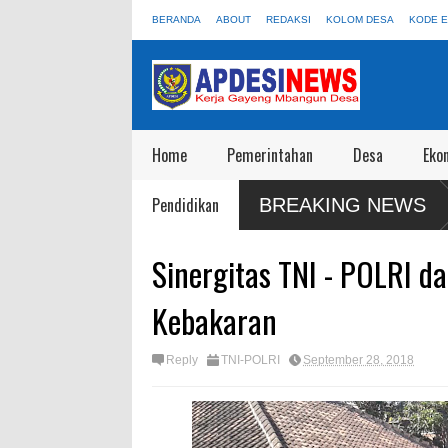
BERANDA
ABOUT
REDAKSI
KOLOM DESA
KODE E
Home
Pemerintahan
Desa
Eko
i Viral Salah
Satgas Preventif Polres Blora Patroli Keamanan Pu
Pendidikan
BREAKING NEWS
Wisata
Sinergitas TNI - POLRI
Kebakaran
Reply
TNI-POLRI
September 28, 2018