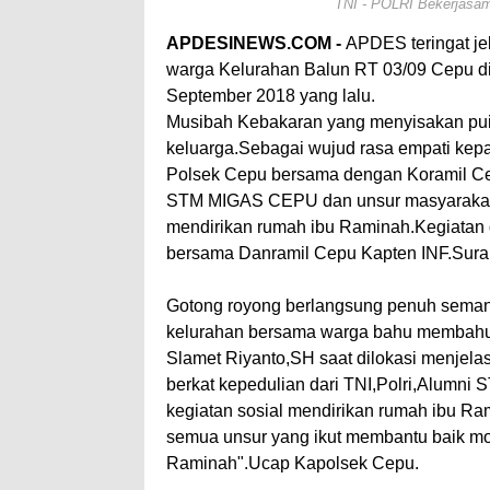
TNI - POLRI Bekerjasa
APDESINEWS.COM -
APDES teringat je
warga Kelurahan Balun RT 03/09 Cepu di
September 2018 yang lalu.
Musibah Kebakaran yang menyisakan pui
keluarga.Sebagai wujud rasa empati kepa
Polsek Cepu bersama dengan Koramil Ce
STM MIGAS CEPU dan unsur masyarakat
mendirikan rumah ibu Raminah.Kegiatan
bersama Danramil Cepu Kapten INF.Sura
Gotong royong berlangsung penuh semang
kelurahan bersama warga bahu membahu
Slamet Riyanto,SH saat dilokasi menjela
berkat kepedulian dari TNI,Polri,Alumni
kegiatan sosial mendirikan rumah ibu Ra
semua unsur yang ikut membantu baik mor
Raminah".Ucap Kapolsek Cepu.