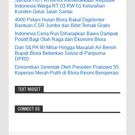
Sambut HUT RI Ke-81 Kemerdekaan Republik
bolehkah kami study banding di akir
Indonesia Warga RT 03 RW 01 Kelurahan
Diresmikan Serentak Oleh Presiden
bulan oktober 2020 ini ?
Kunden Gelar Jalan Santai
Prabowo 55 Koperasi Merah Putih di Blora
4000 Petani Hutan Blora Bakal Digelontor
Resmi Beroperasi
Anonymous
:
Bantuan CSR Jumbo dan Bibit Ternak Gratis
0
5-16-2026
Indonesia Ceria Run Diharapkan Bawa Dampak
7-3-2020
Positif Bagi Olah Raga dan Ekonomi Blora
Mudah mudahan dengan jalan yang
baik bisa meningkatkan ekonomi masyarakat
Dari SILPA 90 Miliar Hingga Masalah Air Bersih
Bupati Blora Beberkan Solusi di Paripurna
sekitar. Amin
DPRD
Diresmikan Serentak Oleh Presiden Prabowo 55
Anonymous
:
Koperasi Merah Putih di Blora Resmi Beroperasi
7-21-2019
Makanya jangan mau jadi guru
TEXT WIDGET
honorer
CONNECT US