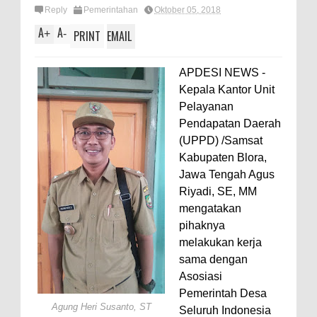
Reply
Pemerintahan
Oktober 05, 2018
A
A
+
-
PRINT
EMAIL
APDESI NEWS -
Kepala Kantor Unit
Pelayanan
Pendapatan Daerah
(UPPD) /Samsat
Kabupaten Blora,
Jawa Tengah Agus
Riyadi, SE, MM
mengatakan
pihaknya
melakukan kerja
sama dengan
Asosiasi
Pemerintah Desa
Agung Heri Susanto, ST
Seluruh Indonesia