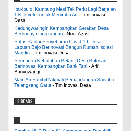
Sambut HUT RI Ke-81 Kemerdekaan
galateapacino
:
Republik Indonesia Warga RT 03 RW 01
Ibu-ibu di Kampung Mesi Tak Perlu Lagi Berjalan
3-6-2022
Kelurahan Kunden Gelar Jalan Santai
1 Kilometer untuk Menimba Air
- Tim Inovasi
Men's Black Titanium Wedding Band -
Desa
0
8-9-2026
The Ottawa SenatorsThe Men's Black titanium i
Kedungwaringin Kembangkan Gerakan Desa
phone case Titanium Wedding Band is the
Berbudaya Lingkungan
- Noor Azasi
world's first dedicated wedding band how strong
4000 Petani Hutan Blora Bakal Digelontor
Putus Rantai Penyebaran Covid-19, Desa
is titanium for Wo...
Bantuan CSR Jumbo dan Bibit Ternak Gratis
Labuan Bajo Berinovasi Bangun Rumah Isolasi
0
8-4-2026
Mandiri
- Tim Inovasi Desa
odenjaea
:
Permudah Kebutuhan Petani, Desa Bulusari
3-4-2022
Berinovasi Kembangkan Bank Tani
- Arif
Indonesia Ceria Run Diharapkan Bawa
Banyuwangi
Casino - DrmcdCasino is 부산광역 출
Dampak Positif Bagi Olah Raga dan
장안마 open and excited 고양 출장샵 to welcome
Main Air Sambil Nikmati Pemandangan Sawah di
Ekonomi Blora
you back 의정부 출장샵 to a 제주도 출장마사지
Talangseng Garut
- Tim Inovasi Desa
0
8-2-2026
world of casino gaming! Experience our great mix
of slots, table games 제주 출장안마 and video
SIDE ADS
Dari SILPA 90 Miliar Hingga Masalah Air
poker! Cas...
Bersih Bupati Blora Beberkan Solusi di
Paripurna DPRD
Anonymous
:
0
7-28-2026
9-28-2020