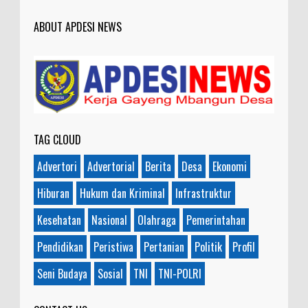
ABOUT APDESI NEWS
TAG CLOUD
Advertori
Advertorial
Berita
Desa
Ekonomi
Hiburan
Hukum dan Kriminal
Infrastruktur
Kesehatan
Nasional
Olahraga
Pemerintahan
Pendidikan
Peristiwa
Pertanian
Politik
Profil
Seni Budaya
Sosial
TNI
TNI-POLRI