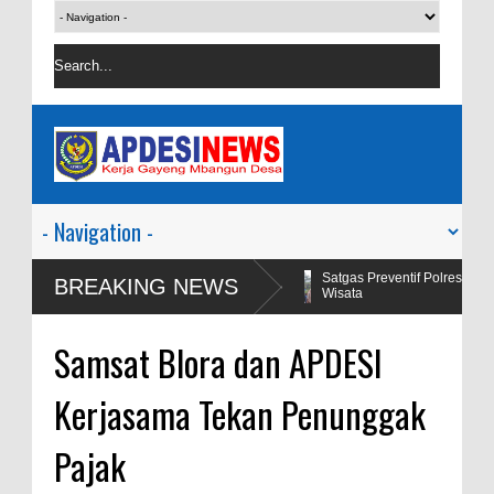
alagi Viral Salah
Satgas Preventif Polres Blora Patroli Keamana
BREAKING NEWS
Wisata
Samsat Blora dan APDESI
Kerjasama Tekan Penunggak
Pajak