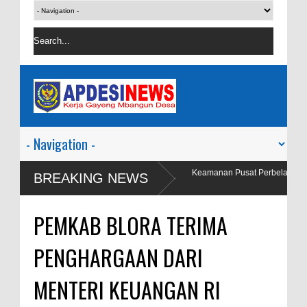
gas Preventif Polres Blora Patroli Keamanan Pusat Perbelanjaan dan Obyek
BREAKING NEWS
sata
PEMKAB BLORA TERIMA
PENGHARGAAN DARI
MENTERI KEUANGAN RI