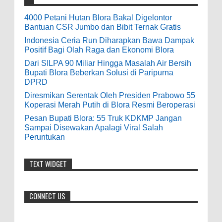
0
5-16-2026
9-28-2020
4000 Petani Hutan Blora Bakal Digelontor
bolehkah kami study banding di akir
Bantuan CSR Jumbo dan Bibit Ternak Gratis
Pesan Bupati Blora: 55 Truk KDKMP Jangan
bulan oktober 2020 ini ?
Indonesia Ceria Run Diharapkan Bawa Dampak
Sampai Disewakan Apalagi Viral Salah
Positif Bagi Olah Raga dan Ekonomi Blora
Peruntukan
Anonymous
:
Dari SILPA 90 Miliar Hingga Masalah Air Bersih
0
5-10-2026
Bupati Blora Beberkan Solusi di Paripurna
7-3-2020
DPRD
Mudah mudahan dengan jalan yang
baik bisa meningkatkan ekonomi masyarakat
Diresmikan Serentak Oleh Presiden Prabowo 55
Koperasi Merah Putih di Blora Resmi Beroperasi
sekitar. Amin
Pesan Bupati Blora: 55 Truk KDKMP Jangan
Sampai Disewakan Apalagi Viral Salah
Anonymous
:
Peruntukan
7-21-2019
Makanya jangan mau jadi guru
TEXT WIDGET
honorer
CONNECT US