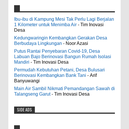
4000 Petani Hutan Blora Bakal Digelontor
galateapacino
:
Bantuan CSR Jumbo dan Bibit Ternak Gratis
Ibu-ibu di Kampung Mesi Tak Perlu Lagi Berjalan
3-6-2022
1 Kilometer untuk Menimba Air
- Tim Inovasi
0
8-4-2026
Men's Black Titanium Wedding Band -
Desa
The Ottawa SenatorsThe Men's Black titanium i
Kedungwaringin Kembangkan Gerakan Desa
phone case Titanium Wedding Band is the
Indonesia Ceria Run Diharapkan Bawa
Berbudaya Lingkungan
- Noor Azasi
world's first dedicated wedding band how strong
Dampak Positif Bagi Olah Raga dan
Putus Rantai Penyebaran Covid-19, Desa
is titanium for Wo...
Ekonomi Blora
Labuan Bajo Berinovasi Bangun Rumah Isolasi
0
8-2-2026
Mandiri
- Tim Inovasi Desa
odenjaea
:
Permudah Kebutuhan Petani, Desa Bulusari
3-4-2022
Berinovasi Kembangkan Bank Tani
- Arif
Dari SILPA 90 Miliar Hingga Masalah Air
Banyuwangi
Casino - DrmcdCasino is 부산광역 출
Bersih Bupati Blora Beberkan Solusi di
장안마 open and excited 고양 출장샵 to welcome
Main Air Sambil Nikmati Pemandangan Sawah di
Paripurna DPRD
you back 의정부 출장샵 to a 제주도 출장마사지
Talangseng Garut
- Tim Inovasi Desa
0
7-28-2026
world of casino gaming! Experience our great mix
of slots, table games 제주 출장안마 and video
SIDE ADS
Diresmikan Serentak Oleh Presiden
poker! Cas...
Prabowo 55 Koperasi Merah Putih di Blora
Resmi Beroperasi
Anonymous
: