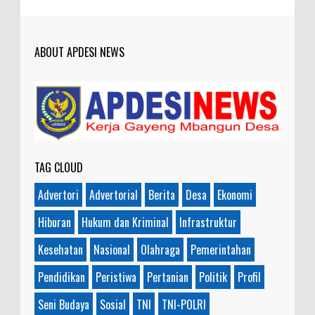
ABOUT APDESI NEWS
TAG CLOUD
Advertori
Advertorial
Berita
Desa
Ekonomi
Hiburan
Hukum dan Kriminal
Infrastruktur
Kesehatan
Nasional
Olahraga
Pemerintahan
Pendidikan
Peristiwa
Pertanian
Politik
Profil
Seni Budaya
Sosial
TNI
TNI-POLRI