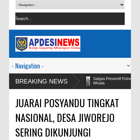
alagi Viral Salah
Satgas Preventif Polres Blora Patroli Keamana
BREAKING NEWS
Wisata
JUARAI POSYANDU TINGKAT
NASIONAL, DESA JIWOREJO
SERING DIKUNJUNGI