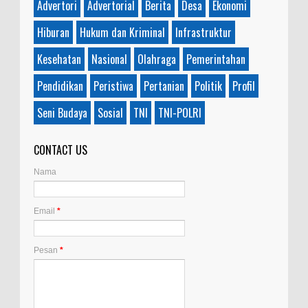
Advertori
Advertorial
Berita
Desa
Ekonomi
Hiburan
Hukum dan Kriminal
Infrastruktur
Kesehatan
Nasional
Olahraga
Pemerintahan
Pendidikan
Peristiwa
Pertanian
Politik
Profil
Seni Budaya
Sosial
TNI
TNI-POLRI
CONTACT US
Nama
Email
*
Pesan
*