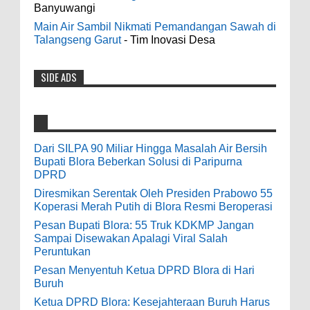
Banyuwangi
Casino - DrmcdCasino is 부산광역 출
Bersih Bupati Blora Beberkan Solusi di
장안마 open and excited 고양 출장샵 to welcome
Main Air Sambil Nikmati Pemandangan Sawah di
Paripurna DPRD
you back 의정부 출장샵 to a 제주도 출장마사지
Talangseng Garut
- Tim Inovasi Desa
0
7-28-2026
world of casino gaming! Experience our great mix
of slots, table games 제주 출장안마 and video
SIDE ADS
Diresmikan Serentak Oleh Presiden
poker! Cas...
Prabowo 55 Koperasi Merah Putih di Blora
Resmi Beroperasi
Anonymous
:
0
5-16-2026
9-28-2020
Dari SILPA 90 Miliar Hingga Masalah Air Bersih
bolehkah kami study banding di akir
Bupati Blora Beberkan Solusi di Paripurna
Pesan Bupati Blora: 55 Truk KDKMP Jangan
bulan oktober 2020 ini ?
DPRD
Sampai Disewakan Apalagi Viral Salah
Diresmikan Serentak Oleh Presiden Prabowo 55
Peruntukan
Anonymous
:
Koperasi Merah Putih di Blora Resmi Beroperasi
0
5-10-2026
Pesan Bupati Blora: 55 Truk KDKMP Jangan
7-3-2020
Sampai Disewakan Apalagi Viral Salah
Mudah mudahan dengan jalan yang
Peruntukan
baik bisa meningkatkan ekonomi masyarakat
Pesan Menyentuh Ketua DPRD Blora di Hari
sekitar. Amin
Buruh
Ketua DPRD Blora: Kesejahteraan Buruh Harus
Anonymous
: