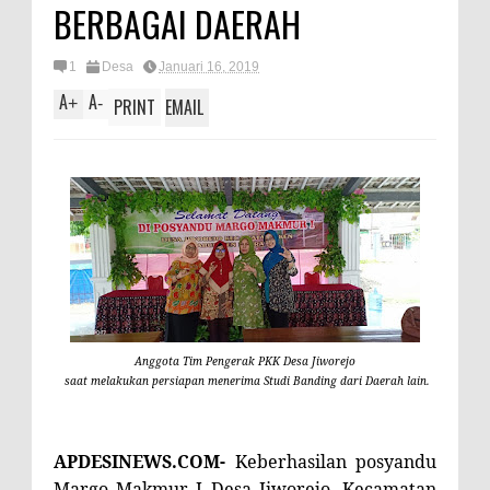
BERBAGAI DAERAH
1
Desa
Januari 16, 2019
A
A
+
-
PRINT
EMAIL
Anggota Tim Pengerak PKK Desa Jiworejo
saat melakukan persiapan menerima Studi Banding dari Daerah lain.
APDESINEWS.COM-
Keberhasilan posyandu
Margo Makmur I Desa Jiworejo, Kecamatan