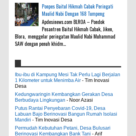
Ponpes Baitul Hikmah Cabak Peringati
Maulid Nabi Dengan 168 Tumpeng
Apdesinews.com BLROA – Pondok
Pesantren Baitul Hikmah Cabak, Jiken,
Blora, menggelar peringatan Maulid Nabi Muhammad
SAW dengan penuh khidm...
4000 Petani Hutan Blora Bakal Digelontor
galateapacino
:
Bantuan CSR Jumbo dan Bibit Ternak Gratis
Ibu-ibu di Kampung Mesi Tak Perlu Lagi Berjalan
3-6-2022
1 Kilometer untuk Menimba Air
- Tim Inovasi
0
8-4-2026
Men's Black Titanium Wedding Band -
Desa
The Ottawa SenatorsThe Men's Black titanium i
Kedungwaringin Kembangkan Gerakan Desa
phone case Titanium Wedding Band is the
Indonesia Ceria Run Diharapkan Bawa
Berbudaya Lingkungan
- Noor Azasi
world's first dedicated wedding band how strong
Dampak Positif Bagi Olah Raga dan
Putus Rantai Penyebaran Covid-19, Desa
is titanium for Wo...
Ekonomi Blora
Labuan Bajo Berinovasi Bangun Rumah Isolasi
0
8-2-2026
Mandiri
- Tim Inovasi Desa
odenjaea
:
Permudah Kebutuhan Petani, Desa Bulusari
3-4-2022
Berinovasi Kembangkan Bank Tani
- Arif
Dari SILPA 90 Miliar Hingga Masalah Air