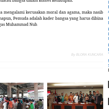
uatau bangsa dalam kontes kehidupan.
ra mengalami kerusakan moral dan agama, maka nasib
napun, Pemuda adalah kader bangsa yang harus dibina
Tegas Muhammad Nuh
By
BLORA KUNCARA