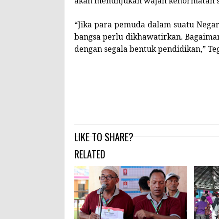
akan menunjukan wajah kehormatan s
“Jika para pemuda dalam suatu Nega
bangsa perlu dikhawatirkan. Bagaima
dengan segala bentuk pendidikan,” 
LIKE TO SHARE?
RELATED