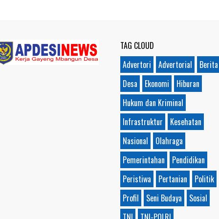
TAG CLOUD
Advertori
Advertorial
Berita
Desa
Ekonomi
Hiburan
Hukum dan Kriminal
Infrastruktur
Kesehatan
Nasional
Olahraga
Pemerintahan
Pendidikan
Peristiwa
Pertanian
Politik
Profil
Seni Budaya
Sosial
TNI
TNI-POLRI