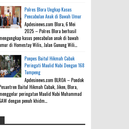
Polres Blora Ungkap Kasus
Pencabulan Anak di Bawah Umur
Apdesinews.com Blora, 6 Mei
2025 – Polres Blora berhasil
mengungkap kasus pencabulan anak di bawah
umur di Homestay Wilis, Jalan Gunung Wili...
Ponpes Baitul Hikmah Cabak
Peringati Maulid Nabi Dengan 168
Tumpeng
Apdesinews.com BLROA – Pondok
Pesantren Baitul Hikmah Cabak, Jiken, Blora,
menggelar peringatan Maulid Nabi Muhammad
SAW dengan penuh khidm...
4000 Petani Hutan Blora Bakal
galateapacino
: