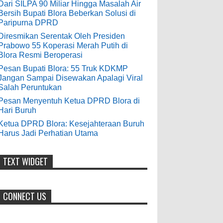
9-28-2020
Dari SILPA 90 Miliar Hingga Masalah Air
Bersih Bupati Blora Beberkan Solusi di
Pesan Bupati Blora: 55 Truk KDKMP
bolehkah kami study banding
Paripurna DPRD
di akir bulan oktober 2020 ini ?
Jangan Sampai Disewakan Apalagi
Diresmikan Serentak Oleh Presiden
Viral Salah Peruntukan
Prabowo 55 Koperasi Merah Putih di
Anonymous
:
0
5-10-2026
Blora Resmi Beroperasi
7-3-2020
Pesan Bupati Blora: 55 Truk KDKMP
Mudah mudahan dengan jalan
Jangan Sampai Disewakan Apalagi Viral
yang baik bisa meningkatkan ekonomi
Salah Peruntukan
masyarakat sekitar. Amin
Pesan Menyentuh Ketua DPRD Blora di
Hari Buruh
Anonymous
:
Ketua DPRD Blora: Kesejahteraan Buruh
Harus Jadi Perhatian Utama
7-21-2019
Makanya jangan mau jadi guru
honorer
TEXT WIDGET
CONNECT US