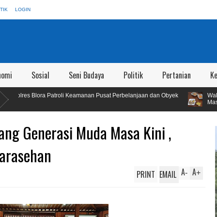
TIK
LOGIN
nomi
Sosial
Seni Budaya
Politik
Pertanian
K
atroli Keamanan Pusat Perbelanjaan dan Obyek
Wakil Bupati Blora Sid
Masyarakat
ng Generasi Muda Masa Kini ,
Sarasehan
A
A
PRINT
EMAIL
-
+