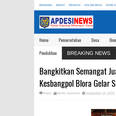
BERANDA
ABOUT
REDAKSI
KOLOM DESA
KODE E
Home
Pemerintahan
Desa
Eko
i Disewakan Apalagi Viral Salah
Satgas Preventif Polres Blora P
Pendidikan
BREAKING NEWS
Wisata
Bangkitkan Semangat Jua
Kesbangpol Blora Gelar 
Reply
Berita
,
Nasional
September 16, 2019