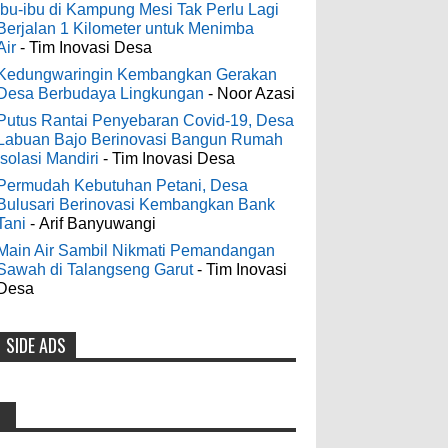
Digelontor Bantuan CSR Jumbo dan
3-6-2022
Ibu-ibu di Kampung Mesi Tak Perlu Lagi
Bibit Ternak Gratis
Berjalan 1 Kilometer untuk Menimba
Men's Black Titanium Wedding
Air
- Tim Inovasi Desa
0
8-4-2026
Band - The Ottawa SenatorsThe Men's
Black titanium i phone case Titanium
Kedungwaringin Kembangkan Gerakan
Desa Berbudaya Lingkungan
- Noor Azasi
Wedding Band is the world's first
Indonesia Ceria Run Diharapkan
dedicated wedding band how strong is
Putus Rantai Penyebaran Covid-19, Desa
Bawa Dampak Positif Bagi Olah
Labuan Bajo Berinovasi Bangun Rumah
titanium for Wo...
Raga dan Ekonomi Blora
Isolasi Mandiri
- Tim Inovasi Desa
0
8-2-2026
Permudah Kebutuhan Petani, Desa
odenjaea
:
Bulusari Berinovasi Kembangkan Bank
3-4-2022
Tani
- Arif Banyuwangi
Dari SILPA 90 Miliar Hingga
Casino - DrmcdCasino is 부산
Masalah Air Bersih Bupati Blora
Main Air Sambil Nikmati Pemandangan
광역 출장안마 open and excited 고양 출장
Sawah di Talangseng Garut
- Tim Inovasi
Beberkan Solusi di Paripurna DPRD
샵 to welcome you back 의정부 출장샵 to
Desa
0
7-28-2026
a 제주도 출장마사지 world of casino
gaming! Experience our great mix of slots,
SIDE ADS
Diresmikan Serentak Oleh Presiden
table games 제주 출장안마 and video
poker! Cas...
Prabowo 55 Koperasi Merah Putih
di Blora Resmi Beroperasi
Anonymous
:
0
5-16-2026