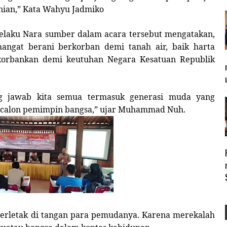
nian,” Kata Wahyu Jadmiko
laku Nara sumber dalam acara tersebut mengatakan,
ngat berani berkorban demi tanah air, baik harta
korbankan demi keutuhan Negara Kesatuan Republik
ng jawab kita semua termasuk generasi muda yang
i calon pemimpin bangsa,” ujar Muhammad Nuh.
erletak di tangan para pemudanya. Karena merekalah