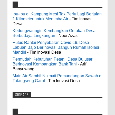
4000 Petani Hutan Blora Bakal Digelontor
galateapacino
:
Bantuan CSR Jumbo dan Bibit Ternak Gratis
Ibu-ibu di Kampung Mesi Tak Perlu Lagi Berjalan
3-6-2022
1 Kilometer untuk Menimba Air
- Tim Inovasi
0
8-4-2026
Men's Black Titanium Wedding Band -
Desa
The Ottawa SenatorsThe Men's Black titanium i
Kedungwaringin Kembangkan Gerakan Desa
phone case Titanium Wedding Band is the
Indonesia Ceria Run Diharapkan Bawa
Berbudaya Lingkungan
- Noor Azasi
world's first dedicated wedding band how strong
Dampak Positif Bagi Olah Raga dan
Putus Rantai Penyebaran Covid-19, Desa
is titanium for Wo...
Ekonomi Blora
Labuan Bajo Berinovasi Bangun Rumah Isolasi
0
8-2-2026
Mandiri
- Tim Inovasi Desa
odenjaea
:
Permudah Kebutuhan Petani, Desa Bulusari
3-4-2022
Berinovasi Kembangkan Bank Tani
- Arif
Dari SILPA 90 Miliar Hingga Masalah Air
Banyuwangi
Casino - DrmcdCasino is 부산광역 출
Bersih Bupati Blora Beberkan Solusi di
장안마 open and excited 고양 출장샵 to welcome
Main Air Sambil Nikmati Pemandangan Sawah di
Paripurna DPRD
you back 의정부 출장샵 to a 제주도 출장마사지
Talangseng Garut
- Tim Inovasi Desa
0
7-28-2026
world of casino gaming! Experience our great mix
of slots, table games 제주 출장안마 and video
SIDE ADS
Diresmikan Serentak Oleh Presiden
poker! Cas...
Prabowo 55 Koperasi Merah Putih di Blora
Resmi Beroperasi
Anonymous
: