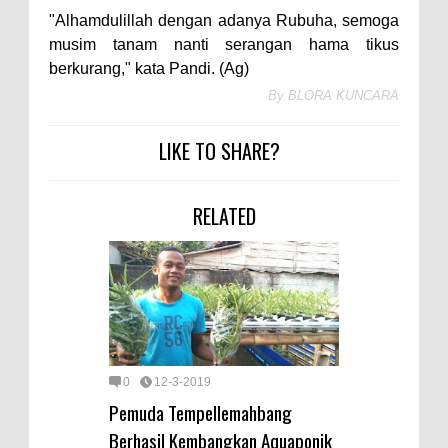
"Alhamdulillah dengan adanya Rubuha, semoga
musim tanam nanti serangan hama tikus
berkurang," kata Pandi. (Ag)
By
BLORA KUNCARA
LIKE TO SHARE?
RELATED
0
12-3-2019
Pemuda Tempellemahbang
Berhasil Kembangkan Aquaponik