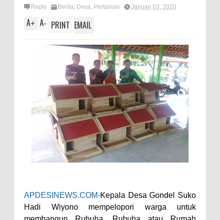
Reply
Berita
,
Desa
,
Pertanian
Januari 03, 2020
A
A
+
-
PRINT
EMAIL
APDESINEWS.COM-
Kepala Desa Gondel Suko
Hadi Wiyono mempelopori warga untuk
membangun Rubuha. Rubuha atau Rumah