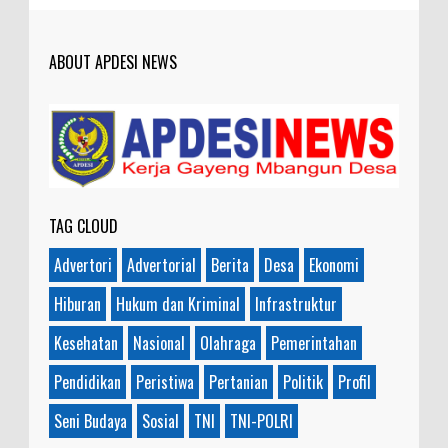
ABOUT APDESI NEWS
TAG CLOUD
Advertori
Advertorial
Berita
Desa
Ekonomi
Hiburan
Hukum dan Kriminal
Infrastruktur
Kesehatan
Nasional
Olahraga
Pemerintahan
Pendidikan
Peristiwa
Pertanian
Politik
Profil
Seni Budaya
Sosial
TNI
TNI-POLRI