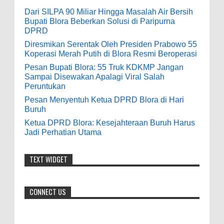
0
5-16-2026
9-28-2020
Dari SILPA 90 Miliar Hingga Masalah Air Bersih
bolehkah kami study banding di akir
Bupati Blora Beberkan Solusi di Paripurna
Pesan Bupati Blora: 55 Truk KDKMP Jangan
bulan oktober 2020 ini ?
DPRD
Sampai Disewakan Apalagi Viral Salah
Diresmikan Serentak Oleh Presiden Prabowo 55
Peruntukan
Anonymous
:
Koperasi Merah Putih di Blora Resmi Beroperasi
0
5-10-2026
Pesan Bupati Blora: 55 Truk KDKMP Jangan
7-3-2020
Sampai Disewakan Apalagi Viral Salah
Mudah mudahan dengan jalan yang
Peruntukan
baik bisa meningkatkan ekonomi masyarakat
Pesan Menyentuh Ketua DPRD Blora di Hari
sekitar. Amin
Buruh
Ketua DPRD Blora: Kesejahteraan Buruh Harus
Anonymous
:
Jadi Perhatian Utama
7-21-2019
Makanya jangan mau jadi guru
TEXT WIDGET
honorer
CONNECT US