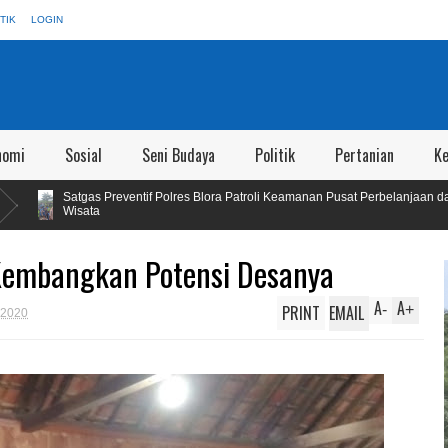
TIK
LOGIN
nomi
Sosial
Seni Budaya
Politik
Pertanian
K
 Polres Blora Patroli Keamanan Pusat Perbelanjaan dan Obyek
Wakil Bu
Masyara
Kembangkan Potensi Desanya
A
A
PRINT
EMAIL
-
+
 2020