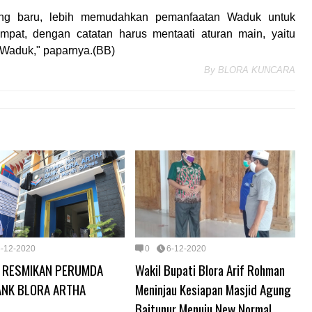
ng baru, lebih memudahkan pemanfaatan Waduk untuk
pat, dengan catatan harus mentaati aturan main, yaitu
 Waduk," paparnya.(BB)
By
BLORA KUNCARA
6-12-2020
0
6-12-2020
I RESMIKAN PERUMDA
Wakil Bupati Blora Arif Rohman
ANK BLORA ARTHA
Meninjau Kesiapan Masjid Agung
Baitunur Menuju New Normal