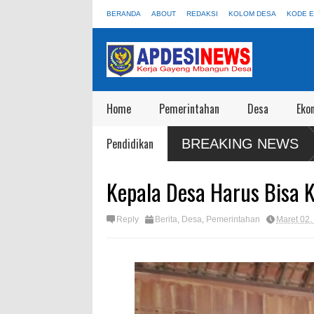
BERANDA
ABOUT
REDAKSI
KOLOM DESA
KODE E
Home
Pemerintahan
Desa
Eko
P Jangan Sampai Disewakan Apalagi Viral Salah
Satgas Preventif
Pendidikan
BREAKING NEWS
Wisata
Kepala Desa Harus Bisa 
Reply
Berita
,
Desa
,
Pemerintahan
Maret 02,