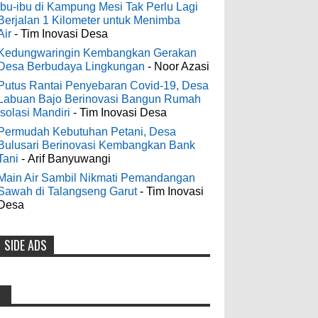
Digelontor Bantuan CSR Jumbo dan
3-6-2022
Ibu-ibu di Kampung Mesi Tak Perlu Lagi
Bibit Ternak Gratis
Berjalan 1 Kilometer untuk Menimba
Men's Black Titanium Wedding
Air
- Tim Inovasi Desa
0
8-4-2026
Band - The Ottawa SenatorsThe Men's
Black titanium i phone case Titanium
Kedungwaringin Kembangkan Gerakan
Desa Berbudaya Lingkungan
- Noor Azasi
Wedding Band is the world's first
Indonesia Ceria Run Diharapkan
dedicated wedding band how strong is
Putus Rantai Penyebaran Covid-19, Desa
Bawa Dampak Positif Bagi Olah
Labuan Bajo Berinovasi Bangun Rumah
titanium for Wo...
Raga dan Ekonomi Blora
Isolasi Mandiri
- Tim Inovasi Desa
0
8-2-2026
Permudah Kebutuhan Petani, Desa
odenjaea
:
Bulusari Berinovasi Kembangkan Bank
3-4-2022
Tani
- Arif Banyuwangi
Dari SILPA 90 Miliar Hingga
Casino - DrmcdCasino is 부산
Masalah Air Bersih Bupati Blora
Main Air Sambil Nikmati Pemandangan
광역 출장안마 open and excited 고양 출장
Sawah di Talangseng Garut
- Tim Inovasi
Beberkan Solusi di Paripurna DPRD
샵 to welcome you back 의정부 출장샵 to
Desa
0
7-28-2026
a 제주도 출장마사지 world of casino
gaming! Experience our great mix of slots,
SIDE ADS
Diresmikan Serentak Oleh Presiden
table games 제주 출장안마 and video
poker! Cas...
Prabowo 55 Koperasi Merah Putih
di Blora Resmi Beroperasi
Anonymous
:
0
5-16-2026