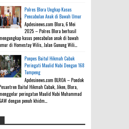
Polres Blora Ungkap Kasus
Pencabulan Anak di Bawah Umur
Apdesinews.com Blora, 6 Mei
2025 – Polres Blora berhasil
mengungkap kasus pencabulan anak di bawah
umur di Homestay Wilis, Jalan Gunung Wili...
Ponpes Baitul Hikmah Cabak
Peringati Maulid Nabi Dengan 168
Tumpeng
Apdesinews.com BLROA – Pondok
Pesantren Baitul Hikmah Cabak, Jiken, Blora,
menggelar peringatan Maulid Nabi Muhammad
SAW dengan penuh khidm...
4000 Petani Hutan Blora Bakal
galateapacino
: