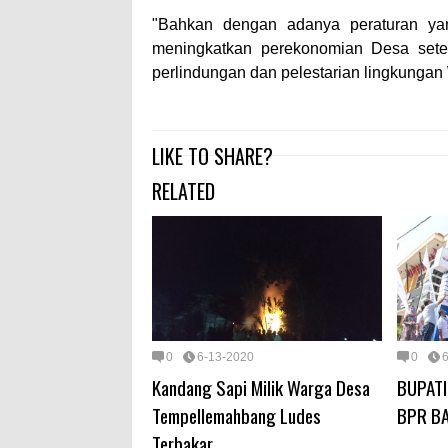
"Bahkan dengan adanya peraturan ya
meningkatkan perekonomian Desa setem
perlindungan dan pelestarian lingkungan
LIKE TO SHARE?
RELATED
0
6-13-2020
0
Kandang Sapi Milik Warga Desa
BUPAT
Tempellemahbang Ludes
BPR B
Terbakar