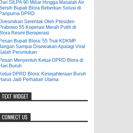
9-28-2020
Dari SILPA 90 Miliar Hingga Masalah Air
Bersih Bupati Blora Beberkan Solusi di
Pesan Bupati Blora: 55 Truk KDKMP
bolehkah kami study banding
Paripurna DPRD
di akir bulan oktober 2020 ini ?
Jangan Sampai Disewakan Apalagi
Diresmikan Serentak Oleh Presiden
Viral Salah Peruntukan
Prabowo 55 Koperasi Merah Putih di
Anonymous
:
0
5-10-2026
Blora Resmi Beroperasi
7-3-2020
Pesan Bupati Blora: 55 Truk KDKMP
Mudah mudahan dengan jalan
Jangan Sampai Disewakan Apalagi Viral
yang baik bisa meningkatkan ekonomi
Salah Peruntukan
masyarakat sekitar. Amin
Pesan Menyentuh Ketua DPRD Blora di
Hari Buruh
Anonymous
:
Ketua DPRD Blora: Kesejahteraan Buruh
Harus Jadi Perhatian Utama
7-21-2019
Makanya jangan mau jadi guru
honorer
TEXT WIDGET
CONNECT US