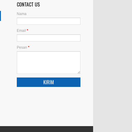
CONTACT US
Nama
Email
*
Pesan
*