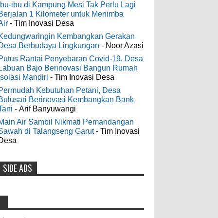
Digelontor Bantuan CSR Jumbo dan
3-6-2022
Ibu-ibu di Kampung Mesi Tak Perlu Lagi
Bibit Ternak Gratis
Berjalan 1 Kilometer untuk Menimba
Men's Black Titanium Wedding
Air
- Tim Inovasi Desa
0
8-4-2026
Band - The Ottawa SenatorsThe Men's
Black titanium i phone case Titanium
Kedungwaringin Kembangkan Gerakan
Desa Berbudaya Lingkungan
- Noor Azasi
Wedding Band is the world's first
Indonesia Ceria Run Diharapkan
dedicated wedding band how strong is
Putus Rantai Penyebaran Covid-19, Desa
Bawa Dampak Positif Bagi Olah
Labuan Bajo Berinovasi Bangun Rumah
titanium for Wo...
Raga dan Ekonomi Blora
Isolasi Mandiri
- Tim Inovasi Desa
0
8-2-2026
Permudah Kebutuhan Petani, Desa
odenjaea
:
Bulusari Berinovasi Kembangkan Bank
3-4-2022
Tani
- Arif Banyuwangi
Dari SILPA 90 Miliar Hingga
Casino - DrmcdCasino is 부산
Masalah Air Bersih Bupati Blora
Main Air Sambil Nikmati Pemandangan
광역 출장안마 open and excited 고양 출장
Sawah di Talangseng Garut
- Tim Inovasi
Beberkan Solusi di Paripurna DPRD
샵 to welcome you back 의정부 출장샵 to
Desa
0
7-28-2026
a 제주도 출장마사지 world of casino
gaming! Experience our great mix of slots,
SIDE ADS
Diresmikan Serentak Oleh Presiden
table games 제주 출장안마 and video
poker! Cas...
Prabowo 55 Koperasi Merah Putih
di Blora Resmi Beroperasi
Anonymous
:
0
5-16-2026