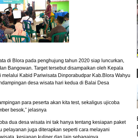
 di Blora pada penghujung tahun 2020 siap luncurkan,
i dan Bangowan. Target tersebut disampaikan oleh Kepala
 melalui Kabid Pariwisata Dinporabudpar Kab.Blora Wahyu
endampingan desa wisata hari kedua di Balai Desa
mpingan para peserta akan kita test, sekaligus ujicoba
mber besok," jelasnya
coba dua desa wisata ini tak hanya tentang kesiapan paket
u pelayanan juga diterapkan seperti cara melayani
sata, kesiapan kuliner dan lain sebagainya.