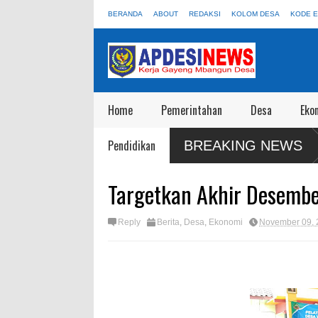
BERANDA
ABOUT
REDAKSI
KOLOM DESA
KODE E
Home
Pemerintahan
Desa
Eko
Kedungbecici Menyusul Adanya Aduan
PDBI Blora Gelar Lomba Indiv
Pendidikan
BREAKING NEWS
Mayoret 2025
Targetkan Akhir Desember
Reply
Berita
,
Desa
,
Ekonomi
November 09, 