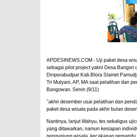
APDESINEWS.COM - Uji paket desa wisata
sebagai pilot project yakni Desa Bangsr
Dinporabudpar Kab.Blora Slamet Pamudji
Tri Mulyani, AP, MA saat pelatihan dan p
Bangowan. Senin (9/11)
"akhir desember usai pelatihan dan penda
paket desa wisata pada akhir bulan dese
Nantinya, lanjut Wahyu, tes sekaligus uji
yang ditawarkan, namun kesiapan individ
pengunjung wisata, kecakapan pemandu wi