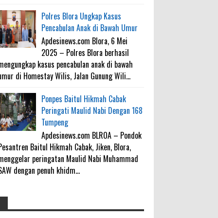
Polres Blora Ungkap Kasus
Pencabulan Anak di Bawah Umur
Apdesinews.com Blora, 6 Mei
2025 – Polres Blora berhasil
mengungkap kasus pencabulan anak di bawah
umur di Homestay Wilis, Jalan Gunung Wili...
Ponpes Baitul Hikmah Cabak
Peringati Maulid Nabi Dengan 168
Tumpeng
Apdesinews.com BLROA – Pondok
Pesantren Baitul Hikmah Cabak, Jiken, Blora,
menggelar peringatan Maulid Nabi Muhammad
SAW dengan penuh khidm...
4000 Petani Hutan Blora Bakal
galateapacino
: