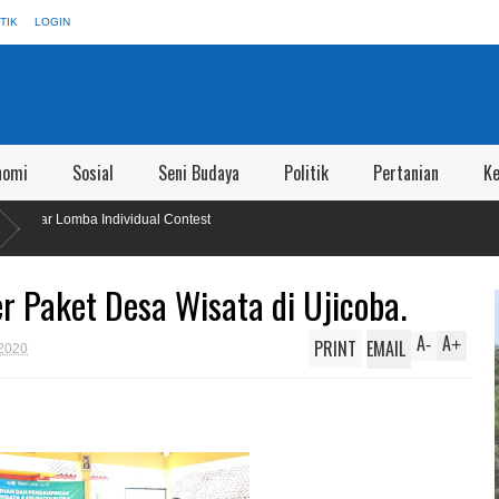
TIK
LOGIN
nomi
Sosial
Seni Budaya
Politik
Pertanian
K
idual Contest
 Paket Desa Wisata di Ujicoba.
A
A
PRINT
EMAIL
-
+
2020