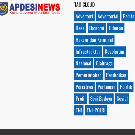
TAG CLOUD
Advertori
Advertorial
Berita
Desa
Ekonomi
Hiburan
Hukum dan Kriminal
Infrastruktur
Kesehatan
Nasional
Olahraga
Pemerintahan
Pendidikan
Peristiwa
Pertanian
Politik
Profil
Seni Budaya
Sosial
TNI
TNI-POLRI