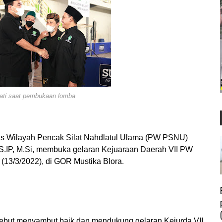
ati saat pembukaan lomba
 Wilayah Pencak Silat Nahdlatul Ulama (PW PSNU)
.IP, M.Si, membuka gelaran Kejuaraan Daerah VII PW
13/3/2022), di GOR Mustika Blora.
rsebut menyambut baik dan mendukung gelaran Kejurda VII