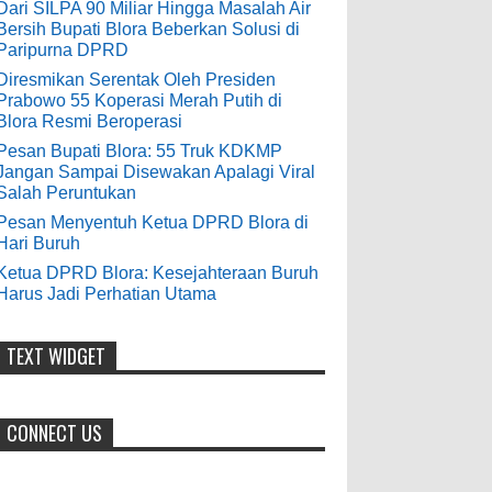
9-28-2020
Dari SILPA 90 Miliar Hingga Masalah Air
Bersih Bupati Blora Beberkan Solusi di
Pesan Bupati Blora: 55 Truk KDKMP
bolehkah kami study banding
Paripurna DPRD
di akir bulan oktober 2020 ini ?
Jangan Sampai Disewakan Apalagi
Diresmikan Serentak Oleh Presiden
Viral Salah Peruntukan
Prabowo 55 Koperasi Merah Putih di
Anonymous
:
0
5-10-2026
Blora Resmi Beroperasi
7-3-2020
Pesan Bupati Blora: 55 Truk KDKMP
Mudah mudahan dengan jalan
Jangan Sampai Disewakan Apalagi Viral
yang baik bisa meningkatkan ekonomi
Salah Peruntukan
masyarakat sekitar. Amin
Pesan Menyentuh Ketua DPRD Blora di
Hari Buruh
Anonymous
:
Ketua DPRD Blora: Kesejahteraan Buruh
Harus Jadi Perhatian Utama
7-21-2019
Makanya jangan mau jadi guru
honorer
TEXT WIDGET
CONNECT US