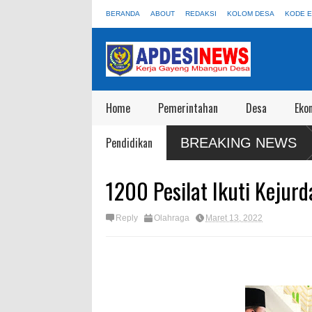
BERANDA
ABOUT
REDAKSI
KOLOM DESA
KODE E
Home
Pemerintahan
Desa
Eko
DKMP Jangan Sampai Disewakan Apalagi Viral Salah
Satgas Preven
Pendidikan
BREAKING NEWS
Wisata
1200 Pesilat Ikuti Kejur
Reply
Olahraga
Maret 13, 2022