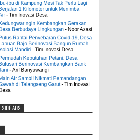
Digelontor Bantuan CSR Jumbo dan
3-6-2022
Ibu-ibu di Kampung Mesi Tak Perlu Lagi
Bibit Ternak Gratis
Berjalan 1 Kilometer untuk Menimba
Men's Black Titanium Wedding
Air
- Tim Inovasi Desa
0
8-4-2026
Band - The Ottawa SenatorsThe Men's
Black titanium i phone case Titanium
Kedungwaringin Kembangkan Gerakan
Desa Berbudaya Lingkungan
- Noor Azasi
Wedding Band is the world's first
Indonesia Ceria Run Diharapkan
dedicated wedding band how strong is
Putus Rantai Penyebaran Covid-19, Desa
Bawa Dampak Positif Bagi Olah
Labuan Bajo Berinovasi Bangun Rumah
titanium for Wo...
Raga dan Ekonomi Blora
Isolasi Mandiri
- Tim Inovasi Desa
0
8-2-2026
Permudah Kebutuhan Petani, Desa
odenjaea
:
Bulusari Berinovasi Kembangkan Bank
3-4-2022
Tani
- Arif Banyuwangi
Dari SILPA 90 Miliar Hingga
Casino - DrmcdCasino is 부산
Masalah Air Bersih Bupati Blora
Main Air Sambil Nikmati Pemandangan
광역 출장안마 open and excited 고양 출장
Sawah di Talangseng Garut
- Tim Inovasi
Beberkan Solusi di Paripurna DPRD
샵 to welcome you back 의정부 출장샵 to
Desa
0
7-28-2026
a 제주도 출장마사지 world of casino
gaming! Experience our great mix of slots,
SIDE ADS
Diresmikan Serentak Oleh Presiden
table games 제주 출장안마 and video
poker! Cas...
Prabowo 55 Koperasi Merah Putih
di Blora Resmi Beroperasi
Anonymous
:
0
5-16-2026