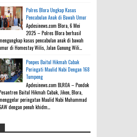
Polres Blora Ungkap Kasus
Pencabulan Anak di Bawah Umur
Apdesinews.com Blora, 6 Mei
2025 – Polres Blora berhasil
mengungkap kasus pencabulan anak di bawah
umur di Homestay Wilis, Jalan Gunung Wili...
Ponpes Baitul Hikmah Cabak
Peringati Maulid Nabi Dengan 168
Tumpeng
Apdesinews.com BLROA – Pondok
Pesantren Baitul Hikmah Cabak, Jiken, Blora,
menggelar peringatan Maulid Nabi Muhammad
SAW dengan penuh khidm...
4000 Petani Hutan Blora Bakal
galateapacino
: