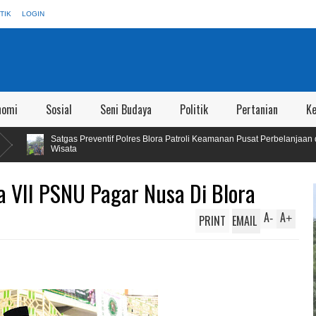
TIK
LOGIN
nomi
Sosial
Seni Budaya
Politik
Pertanian
K
tif Polres Blora Patroli Keamanan Pusat Perbelanjaan dan Obyek
Wakil
Masya
da VII PSNU Pagar Nusa Di Blora
A
A
PRINT
EMAIL
-
+