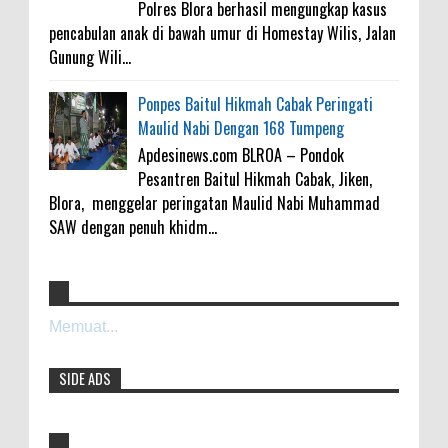
Polres Blora berhasil mengungkap kasus
pencabulan anak di bawah umur di Homestay Wilis, Jalan
Gunung Wili...
Ponpes Baitul Hikmah Cabak Peringati
Maulid Nabi Dengan 168 Tumpeng
Apdesinews.com BLROA – Pondok
Pesantren Baitul Hikmah Cabak, Jiken,
Blora, menggelar peringatan Maulid Nabi Muhammad
SAW dengan penuh khidm...
4000 Petani Hutan Blora Bakal Digelontor
galateapacino
:
Bantuan CSR Jumbo dan Bibit Ternak Gratis
Memuat...
3-6-2022
0
8-4-2026
Men's Black Titanium Wedding Band -
SIDE ADS
The Ottawa SenatorsThe Men's Black titanium i
phone case Titanium Wedding Band is the
Indonesia Ceria Run Diharapkan Bawa
world's first dedicated wedding band how strong
Dampak Positif Bagi Olah Raga dan
is titanium for Wo...