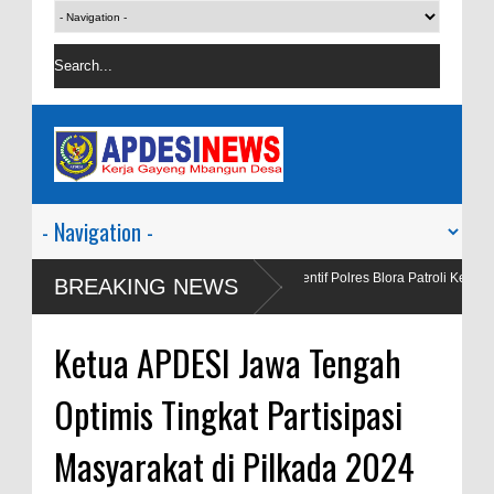
alah
Satgas Preventif Polres Blora Patroli Keamanan Pusat Perbel
BREAKING NEWS
Wisata
Ketua APDESI Jawa Tengah
Optimis Tingkat Partisipasi
Masyarakat di Pilkada 2024