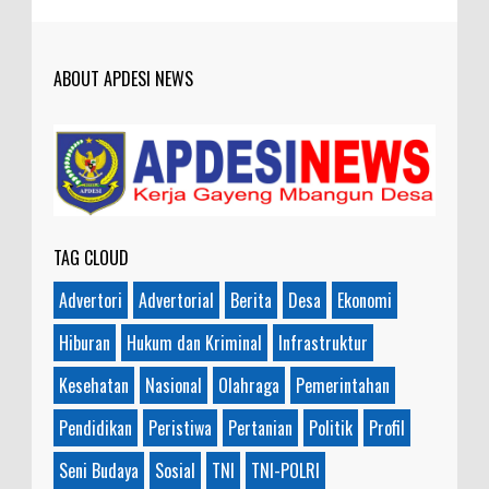
baik bisa meningkatkan ekonomi masyarakat
sekitar. Amin
ABOUT APDESI NEWS
Anonymous
:
7-21-2019
Makanya jangan mau jadi guru
honorer
TAG CLOUD
Advertori
Advertorial
Berita
Desa
Ekonomi
Hiburan
Hukum dan Kriminal
Infrastruktur
Kesehatan
Nasional
Olahraga
Pemerintahan
Pendidikan
Peristiwa
Pertanian
Politik
Profil
Seni Budaya
Sosial
TNI
TNI-POLRI