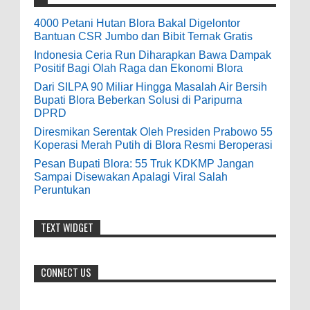
Ekonomi Blora
0
8-2-2026
4000 Petani Hutan Blora Bakal Digelontor
odenjaea
:
Bantuan CSR Jumbo dan Bibit Ternak Gratis
3-4-2022
Dari SILPA 90 Miliar Hingga Masalah Air
Indonesia Ceria Run Diharapkan Bawa Dampak
Casino - DrmcdCasino is 부산광역 출
Positif Bagi Olah Raga dan Ekonomi Blora
Bersih Bupati Blora Beberkan Solusi di
장안마 open and excited 고양 출장샵 to welcome
Dari SILPA 90 Miliar Hingga Masalah Air Bersih
Paripurna DPRD
you back 의정부 출장샵 to a 제주도 출장마사지
Bupati Blora Beberkan Solusi di Paripurna
0
7-28-2026
world of casino gaming! Experience our great mix
DPRD
of slots, table games 제주 출장안마 and video
Diresmikan Serentak Oleh Presiden Prabowo 55
Diresmikan Serentak Oleh Presiden
poker! Cas...
Koperasi Merah Putih di Blora Resmi Beroperasi
Prabowo 55 Koperasi Merah Putih di Blora
Pesan Bupati Blora: 55 Truk KDKMP Jangan
Resmi Beroperasi
Anonymous
:
Sampai Disewakan Apalagi Viral Salah
Peruntukan
0
5-16-2026
9-28-2020
bolehkah kami study banding di akir
TEXT WIDGET
Pesan Bupati Blora: 55 Truk KDKMP Jangan
bulan oktober 2020 ini ?
Sampai Disewakan Apalagi Viral Salah
Peruntukan
Anonymous
:
CONNECT US
0
5-10-2026
7-3-2020
Mudah mudahan dengan jalan yang