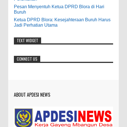
baik bisa meningkatkan ekonomi masyarakat
Pesan Menyentuh Ketua DPRD Blora di Hari
sekitar. Amin
Buruh
Ketua DPRD Blora: Kesejahteraan Buruh Harus
Anonymous
:
Jadi Perhatian Utama
7-21-2019
Makanya jangan mau jadi guru
TEXT WIDGET
honorer
CONNECT US
ABOUT APDESI NEWS