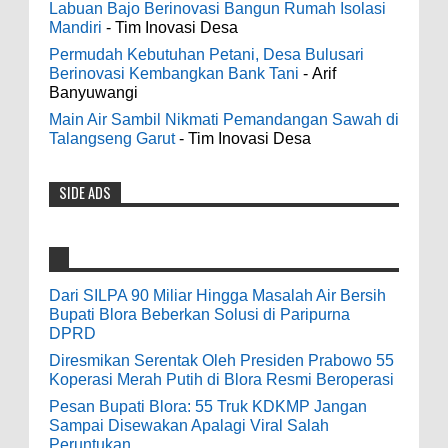
Ekonomi Blora
Labuan Bajo Berinovasi Bangun Rumah Isolasi
0
8-2-2026
Mandiri
- Tim Inovasi Desa
odenjaea
:
Permudah Kebutuhan Petani, Desa Bulusari
3-4-2022
Berinovasi Kembangkan Bank Tani
- Arif
Dari SILPA 90 Miliar Hingga Masalah Air
Banyuwangi
Casino - DrmcdCasino is 부산광역 출
Bersih Bupati Blora Beberkan Solusi di
장안마 open and excited 고양 출장샵 to welcome
Main Air Sambil Nikmati Pemandangan Sawah di
Paripurna DPRD
you back 의정부 출장샵 to a 제주도 출장마사지
Talangseng Garut
- Tim Inovasi Desa
0
7-28-2026
world of casino gaming! Experience our great mix
of slots, table games 제주 출장안마 and video
SIDE ADS
Diresmikan Serentak Oleh Presiden
poker! Cas...
Prabowo 55 Koperasi Merah Putih di Blora
Resmi Beroperasi
Anonymous
:
0
5-16-2026
9-28-2020
Dari SILPA 90 Miliar Hingga Masalah Air Bersih
bolehkah kami study banding di akir
Bupati Blora Beberkan Solusi di Paripurna
Pesan Bupati Blora: 55 Truk KDKMP Jangan
bulan oktober 2020 ini ?
DPRD
Sampai Disewakan Apalagi Viral Salah
Diresmikan Serentak Oleh Presiden Prabowo 55
Peruntukan
Anonymous
:
Koperasi Merah Putih di Blora Resmi Beroperasi
0
5-10-2026
Pesan Bupati Blora: 55 Truk KDKMP Jangan
7-3-2020
Sampai Disewakan Apalagi Viral Salah
Mudah mudahan dengan jalan yang
Peruntukan