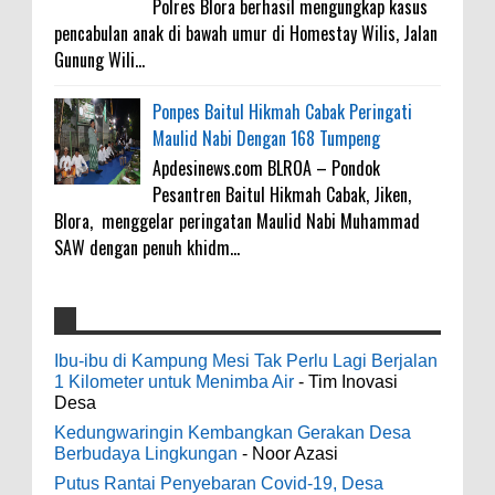
Polres Blora berhasil mengungkap kasus
pencabulan anak di bawah umur di Homestay Wilis, Jalan
Gunung Wili...
Ponpes Baitul Hikmah Cabak Peringati
Maulid Nabi Dengan 168 Tumpeng
Apdesinews.com BLROA – Pondok
Pesantren Baitul Hikmah Cabak, Jiken,
Blora, menggelar peringatan Maulid Nabi Muhammad
SAW dengan penuh khidm...
4000 Petani Hutan Blora Bakal Digelontor
galateapacino
:
Bantuan CSR Jumbo dan Bibit Ternak Gratis
Ibu-ibu di Kampung Mesi Tak Perlu Lagi Berjalan
3-6-2022
1 Kilometer untuk Menimba Air
- Tim Inovasi
0
8-4-2026
Men's Black Titanium Wedding Band -
Desa
The Ottawa SenatorsThe Men's Black titanium i
Kedungwaringin Kembangkan Gerakan Desa
phone case Titanium Wedding Band is the
Indonesia Ceria Run Diharapkan Bawa
Berbudaya Lingkungan
- Noor Azasi
world's first dedicated wedding band how strong
Dampak Positif Bagi Olah Raga dan
Putus Rantai Penyebaran Covid-19, Desa
is titanium for Wo...