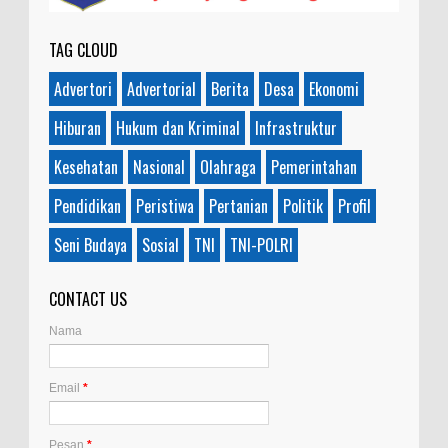
TAG CLOUD
Advertori
Advertorial
Berita
Desa
Ekonomi
Hiburan
Hukum dan Kriminal
Infrastruktur
Kesehatan
Nasional
Olahraga
Pemerintahan
Pendidikan
Peristiwa
Pertanian
Politik
Profil
Seni Budaya
Sosial
TNI
TNI-POLRI
CONTACT US
Nama
Email
*
Pesan
*