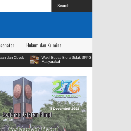
esehatan
Hukum dan Kriminal
Wakil Bupati Blora Sidak SPPG Kedungbecici Menyusul Adanya Aduan
Masyarakat