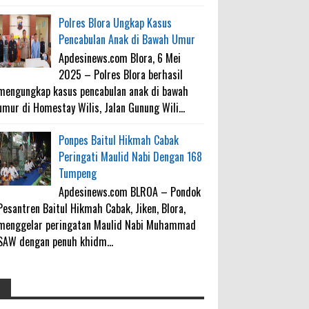
Polres Blora Ungkap Kasus
Pencabulan Anak di Bawah Umur
Apdesinews.com Blora, 6 Mei
2025 – Polres Blora berhasil
mengungkap kasus pencabulan anak di bawah
umur di Homestay Wilis, Jalan Gunung Wili...
Ponpes Baitul Hikmah Cabak
Peringati Maulid Nabi Dengan 168
Tumpeng
Apdesinews.com BLROA – Pondok
Pesantren Baitul Hikmah Cabak, Jiken, Blora,
menggelar peringatan Maulid Nabi Muhammad
SAW dengan penuh khidm...
4000 Petani Hutan Blora Bakal
galateapacino
: