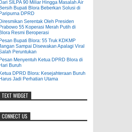
9-28-2020
Dari SILPA 90 Miliar Hingga Masalah Air
Bersih Bupati Blora Beberkan Solusi di
Pesan Bupati Blora: 55 Truk KDKMP
bolehkah kami study banding
Paripurna DPRD
di akir bulan oktober 2020 ini ?
Jangan Sampai Disewakan Apalagi
Diresmikan Serentak Oleh Presiden
Viral Salah Peruntukan
Prabowo 55 Koperasi Merah Putih di
Anonymous
:
0
5-10-2026
Blora Resmi Beroperasi
7-3-2020
Pesan Bupati Blora: 55 Truk KDKMP
Mudah mudahan dengan jalan
Jangan Sampai Disewakan Apalagi Viral
yang baik bisa meningkatkan ekonomi
Salah Peruntukan
masyarakat sekitar. Amin
Pesan Menyentuh Ketua DPRD Blora di
Hari Buruh
Anonymous
:
Ketua DPRD Blora: Kesejahteraan Buruh
Harus Jadi Perhatian Utama
7-21-2019
Makanya jangan mau jadi guru
honorer
TEXT WIDGET
CONNECT US