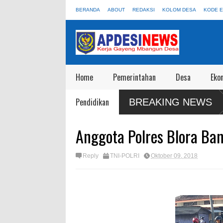
BERANDA
ABOUT
REDAKSI
KOLOM DESA
KODE E
Home
Pemerintahan
Desa
Eko
: 55 Truk KDKMP Jangan Sampai Disewakan Apalagi Viral Salah
Sa
Pendidikan
BREAKING NEWS
Wi
Anggota Polres Blora Ba
Reply
TNI-POLRI
Oktober 09, 2018