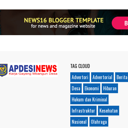
TAG CLOUD
Advertori
Advertorial
Berita
Desa
Ekonomi
Hiburan
Hukum dan Kriminal
Infrastruktur
Kesehatan
Nasional
Olahraga