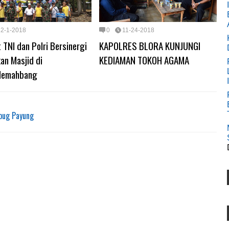
12-1-2018
0
11-24-2018
t TNI dan Polri Bersinergi
KAPOLRES BLORA KUNJUNGI
an Masjid di
KEDIAMAN TOKOH AGAMA
lemahbang
bug Payung