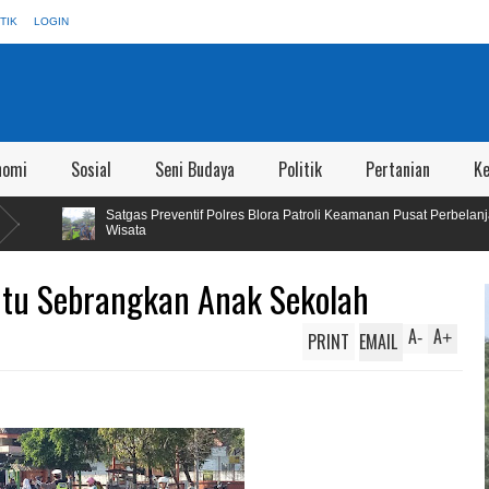
TIK
LOGIN
nomi
Sosial
Seni Budaya
Politik
Pertanian
K
tgas Preventif Polres Blora Patroli Keamanan Pusat Perbelanjaan dan Obyek
sata
ntu Sebrangkan Anak Sekolah
A
A
PRINT
EMAIL
-
+