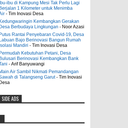
Digelontor Bantuan CSR Jumbo dan
3-6-2022
Ibu-ibu di Kampung Mesi Tak Perlu Lagi
Bibit Ternak Gratis
Berjalan 1 Kilometer untuk Menimba
Men's Black Titanium Wedding
Air
- Tim Inovasi Desa
0
8-4-2026
Band - The Ottawa SenatorsThe Men's
Black titanium i phone case Titanium
Kedungwaringin Kembangkan Gerakan
Desa Berbudaya Lingkungan
- Noor Azasi
Wedding Band is the world's first
Indonesia Ceria Run Diharapkan
dedicated wedding band how strong is
Putus Rantai Penyebaran Covid-19, Desa
Bawa Dampak Positif Bagi Olah
Labuan Bajo Berinovasi Bangun Rumah
titanium for Wo...
Raga dan Ekonomi Blora
Isolasi Mandiri
- Tim Inovasi Desa
0
8-2-2026
Permudah Kebutuhan Petani, Desa
odenjaea
:
Bulusari Berinovasi Kembangkan Bank
3-4-2022
Tani
- Arif Banyuwangi
Dari SILPA 90 Miliar Hingga
Casino - DrmcdCasino is 부산
Masalah Air Bersih Bupati Blora
Main Air Sambil Nikmati Pemandangan
광역 출장안마 open and excited 고양 출장
Sawah di Talangseng Garut
- Tim Inovasi
Beberkan Solusi di Paripurna DPRD
샵 to welcome you back 의정부 출장샵 to
Desa
0
7-28-2026
a 제주도 출장마사지 world of casino
gaming! Experience our great mix of slots,
SIDE ADS
Diresmikan Serentak Oleh Presiden
table games 제주 출장안마 and video
poker! Cas...
Prabowo 55 Koperasi Merah Putih
di Blora Resmi Beroperasi
Anonymous
:
0
5-16-2026