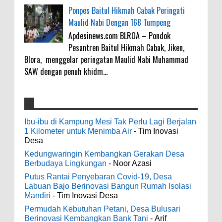
Ponpes Baitul Hikmah Cabak Peringati
Maulid Nabi Dengan 168 Tumpeng
Apdesinews.com BLROA – Pondok
Pesantren Baitul Hikmah Cabak, Jiken,
Blora, menggelar peringatan Maulid Nabi Muhammad
SAW dengan penuh khidm...
4000 Petani Hutan Blora Bakal Digelontor
galateapacino
:
Bantuan CSR Jumbo dan Bibit Ternak Gratis
Ibu-ibu di Kampung Mesi Tak Perlu Lagi Berjalan
3-6-2022
1 Kilometer untuk Menimba Air
- Tim Inovasi
0
8-4-2026
Men's Black Titanium Wedding Band -
Desa
The Ottawa SenatorsThe Men's Black titanium i
Kedungwaringin Kembangkan Gerakan Desa
phone case Titanium Wedding Band is the
Indonesia Ceria Run Diharapkan Bawa
Berbudaya Lingkungan
- Noor Azasi
world's first dedicated wedding band how strong
Dampak Positif Bagi Olah Raga dan
Putus Rantai Penyebaran Covid-19, Desa
is titanium for Wo...
Ekonomi Blora
Labuan Bajo Berinovasi Bangun Rumah Isolasi
0
8-2-2026
Mandiri
- Tim Inovasi Desa
odenjaea
:
Permudah Kebutuhan Petani, Desa Bulusari
3-4-2022
Berinovasi Kembangkan Bank Tani
- Arif
Dari SILPA 90 Miliar Hingga Masalah Air