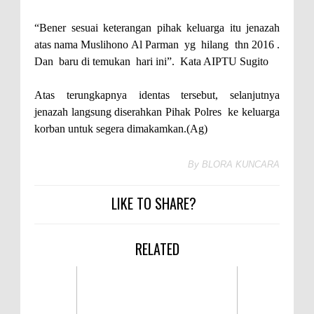
“Bener sesuai keterangan pihak keluarga itu jenazah
atas nama
Muslihono Al Parman
yg
hilang
thn 2016 .
Dan
baru di temukan
hari ini”.
Kata
AIPTU Sugito
Atas terungkapnya identas tersebut, selanjutnya
jenazah langsung diserahkan Pihak Polres
ke keluarga
korban untuk segera dimakamkan.(Ag)
By
BLORA KUNCARA
LIKE TO SHARE?
RELATED