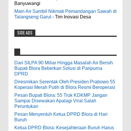
Banyuwangi
Casino - DrmcdCasino is 부산광역 출
Bersih Bupati Blora Beberkan Solusi di
장안마 open and excited 고양 출장샵 to welcome
Main Air Sambil Nikmati Pemandangan Sawah di
Paripurna DPRD
you back 의정부 출장샵 to a 제주도 출장마사지
Talangseng Garut
- Tim Inovasi Desa
0
7-28-2026
world of casino gaming! Experience our great mix
of slots, table games 제주 출장안마 and video
SIDE ADS
Diresmikan Serentak Oleh Presiden
poker! Cas...
Prabowo 55 Koperasi Merah Putih di Blora
Resmi Beroperasi
Anonymous
:
0
5-16-2026
9-28-2020
Dari SILPA 90 Miliar Hingga Masalah Air Bersih
bolehkah kami study banding di akir
Bupati Blora Beberkan Solusi di Paripurna
Pesan Bupati Blora: 55 Truk KDKMP Jangan
bulan oktober 2020 ini ?
DPRD
Sampai Disewakan Apalagi Viral Salah
Diresmikan Serentak Oleh Presiden Prabowo 55
Peruntukan
Anonymous
:
Koperasi Merah Putih di Blora Resmi Beroperasi
0
5-10-2026
Pesan Bupati Blora: 55 Truk KDKMP Jangan
7-3-2020
Sampai Disewakan Apalagi Viral Salah
Mudah mudahan dengan jalan yang
Peruntukan
baik bisa meningkatkan ekonomi masyarakat
Pesan Menyentuh Ketua DPRD Blora di Hari
sekitar. Amin
Buruh
Ketua DPRD Blora: Kesejahteraan Buruh Harus
Anonymous
: