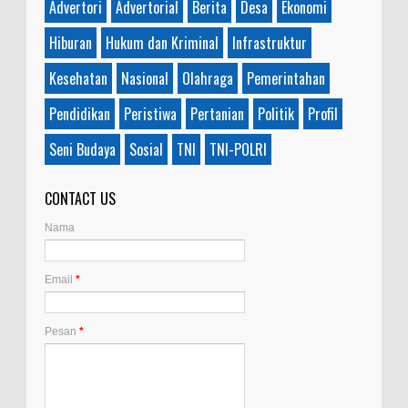
Advertori
Advertorial
Berita
Desa
Ekonomi
Hiburan
Hukum dan Kriminal
Infrastruktur
Kesehatan
Nasional
Olahraga
Pemerintahan
Pendidikan
Peristiwa
Pertanian
Politik
Profil
Seni Budaya
Sosial
TNI
TNI-POLRI
CONTACT US
Nama
Email
*
Pesan
*