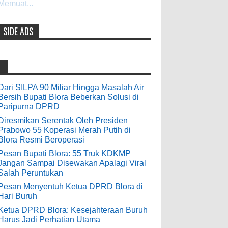
Digelontor Bantuan CSR Jumbo dan
Memuat...
3-6-2022
Bibit Ternak Gratis
Men's Black Titanium Wedding
0
8-4-2026
Band - The Ottawa SenatorsThe Men's
SIDE ADS
Black titanium i phone case Titanium
Wedding Band is the world's first
Indonesia Ceria Run Diharapkan
dedicated wedding band how strong is
Bawa Dampak Positif Bagi Olah
titanium for Wo...
Raga dan Ekonomi Blora
Dari SILPA 90 Miliar Hingga Masalah Air
0
8-2-2026
odenjaea
:
Bersih Bupati Blora Beberkan Solusi di
Paripurna DPRD
3-4-2022
Dari SILPA 90 Miliar Hingga
Diresmikan Serentak Oleh Presiden
Casino - DrmcdCasino is 부산
Masalah Air Bersih Bupati Blora
Prabowo 55 Koperasi Merah Putih di
광역 출장안마 open and excited 고양 출장
Beberkan Solusi di Paripurna DPRD
Blora Resmi Beroperasi
샵 to welcome you back 의정부 출장샵 to
0
7-28-2026
Pesan Bupati Blora: 55 Truk KDKMP
a 제주도 출장마사지 world of casino
Jangan Sampai Disewakan Apalagi Viral
gaming! Experience our great mix of slots,
Salah Peruntukan
Diresmikan Serentak Oleh Presiden
table games 제주 출장안마 and video
Pesan Menyentuh Ketua DPRD Blora di
poker! Cas...
Prabowo 55 Koperasi Merah Putih
Hari Buruh
di Blora Resmi Beroperasi
Ketua DPRD Blora: Kesejahteraan Buruh
Anonymous
:
0
5-16-2026
Harus Jadi Perhatian Utama