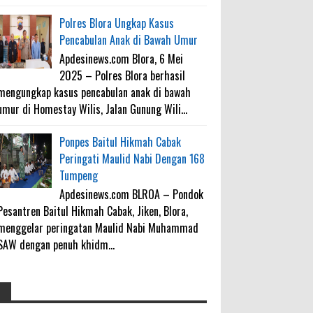
Polres Blora Ungkap Kasus
Pencabulan Anak di Bawah Umur
Apdesinews.com Blora, 6 Mei
2025 – Polres Blora berhasil
mengungkap kasus pencabulan anak di bawah
umur di Homestay Wilis, Jalan Gunung Wili...
Ponpes Baitul Hikmah Cabak
Peringati Maulid Nabi Dengan 168
Tumpeng
Apdesinews.com BLROA – Pondok
Pesantren Baitul Hikmah Cabak, Jiken, Blora,
menggelar peringatan Maulid Nabi Muhammad
SAW dengan penuh khidm...
4000 Petani Hutan Blora Bakal
galateapacino
: