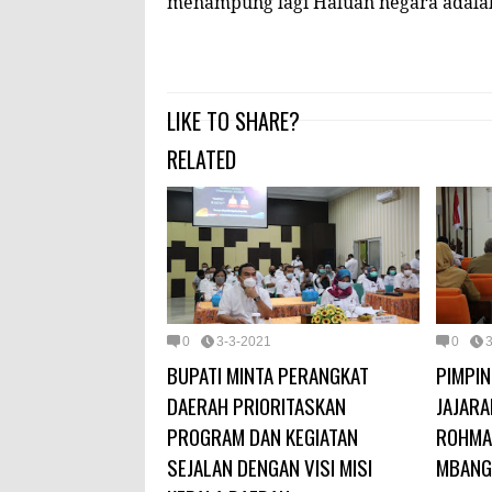
menampung lagi Haluan negara adalah
LIKE TO SHARE?
RELATED
0
3-3-2021
0
BUPATI MINTA PERANGKAT
PIMPI
DAERAH PRIORITASKAN
JAJARA
PROGRAM DAN KEGIATAN
ROHMA
SEJALAN DENGAN VISI MISI
MBANG