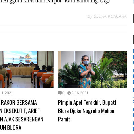
 Anggota MPR dari Parpol”.Kata Bambang. (Ag)
By
BLORA KUNCARA
3-1-2021
0
2-16-2021
N RAKOR BERSAMA
Pimpin Apel Terakhir, Bupati
N EKSEKUTIF, ARIEF
Blora Djoko Nugroho Mohon
N AJAK SESARENGAN
Pamit
UN BLORA