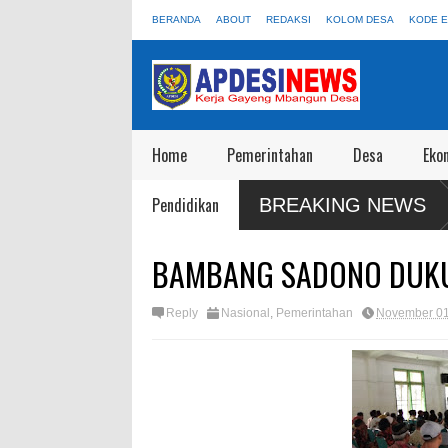
BERANDA
ABOUT
REDAKSI
KOLOM DESA
KODE E
Home
Pemerintahan
Desa
Eko
 Blora: 55 Truk KDKMP Jangan Sampai Disewakan Apalagi Viral Salah
Pendidikan
BREAKING NEWS
BAMBANG SADONO DUKU
Reply
Nasional
,
Pemerintahan
November 01