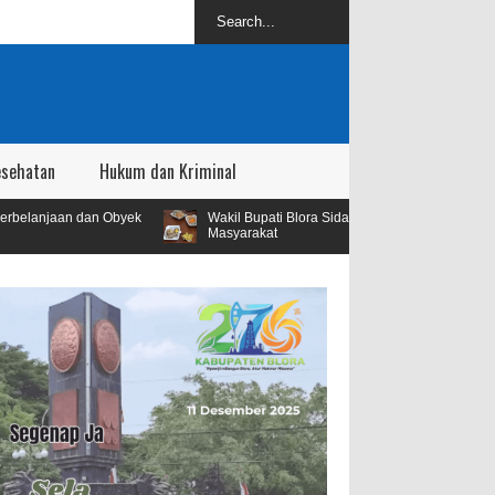
esehatan
Hukum dan Kriminal
ek
Wakil Bupati Blora Sidak SPPG Kedungbecici Menyusul Adanya Adua
Masyarakat