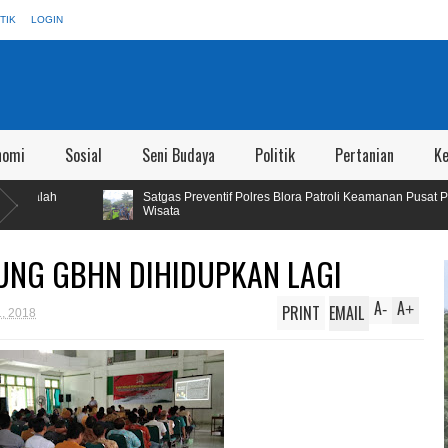
TIK
LOGIN
nomi
Sosial
Seni Budaya
Politik
Pertanian
K
Satgas Preventif Polres Blora Patroli Keamanan Pusat Perbelanjaan dan Oby
Wisata
NG GBHN DIHIDUPKAN LAGI
A
A
PRINT
EMAIL
-
+
, 2018