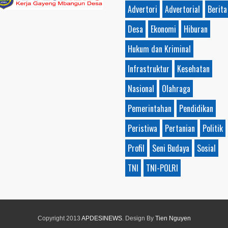
Advertori
Advertorial
Berita
Desa
Ekonomi
Hiburan
Hukum dan Kriminal
Infrastruktur
Kesehatan
Nasional
Olahraga
Pemerintahan
Pendidikan
Peristiwa
Pertanian
Politik
Profil
Seni Budaya
Sosial
TNI
TNI-POLRI
Copyright 2013
APDESINEWS
. Design By
Tien Nguyen