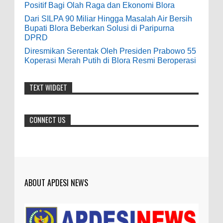
world of casino gaming! Experience our great mix
Positif Bagi Olah Raga dan Ekonomi Blora
of slots, table games 제주 출장안마 and video
Dari SILPA 90 Miliar Hingga Masalah Air Bersih
Dari SILPA 90 Miliar Hingga Masalah Air
poker! Cas...
Bupati Blora Beberkan Solusi di Paripurna
Bersih Bupati Blora Beberkan Solusi di
DPRD
Paripurna DPRD
Anonymous
:
Diresmikan Serentak Oleh Presiden Prabowo 55
Koperasi Merah Putih di Blora Resmi Beroperasi
0
7-28-2026
9-28-2020
bolehkah kami study banding di akir
TEXT WIDGET
Diresmikan Serentak Oleh Presiden
bulan oktober 2020 ini ?
Prabowo 55 Koperasi Merah Putih di Blora
Resmi Beroperasi
Anonymous
:
CONNECT US
0
5-16-2026
7-3-2020
Mudah mudahan dengan jalan yang
baik bisa meningkatkan ekonomi masyarakat
sekitar. Amin
ABOUT APDESI NEWS
Anonymous
:
7-21-2019
Makanya jangan mau jadi guru
honorer