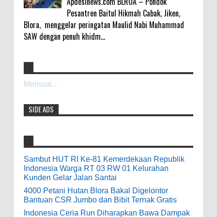
Apdesinews.com BLROA – Pondok
Pesantren Baitul Hikmah Cabak, Jiken,
Blora, menggelar peringatan Maulid Nabi Muhammad
SAW dengan penuh khidm...
Sambut HUT RI Ke-81 Kemerdekaan
galateapacino
:
Republik Indonesia Warga RT 03 RW 01
Memuat...
3-6-2022
Kelurahan Kunden Gelar Jalan Santai
Men's Black Titanium Wedding Band -
0
8-9-2026
SIDE ADS
The Ottawa SenatorsThe Men's Black titanium i
phone case Titanium Wedding Band is the
world's first dedicated wedding band how strong
4000 Petani Hutan Blora Bakal Digelontor
is titanium for Wo...
Bantuan CSR Jumbo dan Bibit Ternak Gratis
0
8-4-2026
Sambut HUT RI Ke-81 Kemerdekaan Republik
odenjaea
:
Indonesia Warga RT 03 RW 01 Kelurahan
Kunden Gelar Jalan Santai
3-4-2022
Indonesia Ceria Run Diharapkan Bawa
Casino - DrmcdCasino is 부산광역 출
4000 Petani Hutan Blora Bakal Digelontor
Dampak Positif Bagi Olah Raga dan
Bantuan CSR Jumbo dan Bibit Ternak Gratis
장안마 open and excited 고양 출장샵 to welcome
Ekonomi Blora
you back 의정부 출장샵 to a 제주도 출장마사지
Indonesia Ceria Run Diharapkan Bawa Dampak
0
8-2-2026