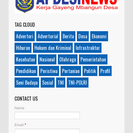
TAG CLOUD
Advertori
Advertorial
Berita
Desa
Ekonomi
Hiburan
Hukum dan Kriminal
Infrastruktur
Kesehatan
Nasional
Olahraga
Pemerintahan
Pendidikan
Peristiwa
Pertanian
Politik
Profil
Seni Budaya
Sosial
TNI
TNI-POLRI
CONTACT US
Nama
Email
*