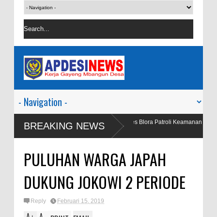
h
Satgas Preventif Polres Blora Patroli Keamanan Pusat Perbelanj
BREAKING NEWS
Wisata
PULUHAN WARGA JAPAH
DUKUNG JOKOWI 2 PERIODE
Reply
Februari 15, 2019
A
A