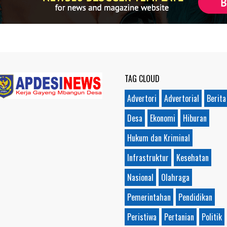
TAG CLOUD
Advertori
Advertorial
Berita
Desa
Ekonomi
Hiburan
Hukum dan Kriminal
Infrastruktur
Kesehatan
Nasional
Olahraga
Pemerintahan
Pendidikan
Peristiwa
Pertanian
Politik