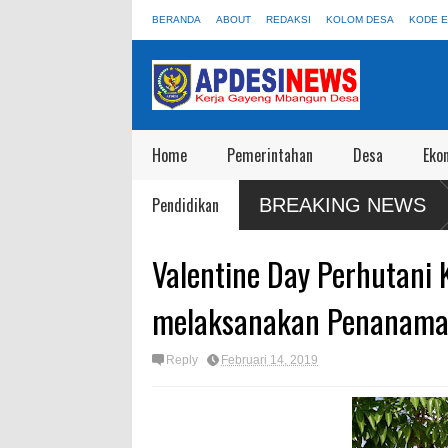
BERANDA
ABOUT
REDAKSI
KOLOM DESA
KODE E
Home
Pemerintahan
Desa
Eko
 Blora: 55 Truk KDKMP Jangan Sampai Disewakan Apalagi Viral Salah
Pendidikan
BREAKING NEWS
Valentine Day Perhutani
melaksanakan Penanama
Reply
Februari 14, 2019