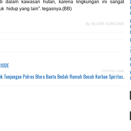
di dalam kawasan hutan, karena lingkungan ini sangat
uk hidup yang lain”. tegasnya.(BB)
By
BLORA KUNCARA
IODE
POSTING LAMA
k Tunjungan Polres Blora Bantu Bedah Rumah Bocah Korban Spiritus.