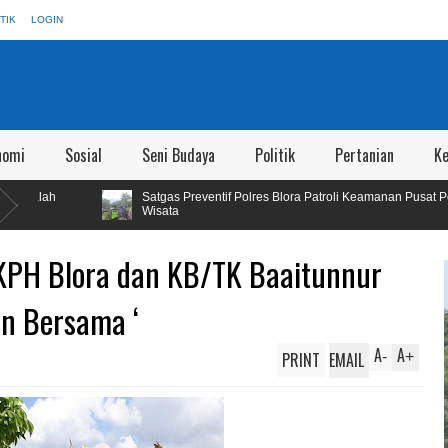
TIK
LOGIN
nomi
Sosial
Seni Budaya
Politik
Pertanian
K
Satgas Preventif Polres Blora Patroli Keamanan Pusat Perbelanjaan dan Oby
Wisata
 KPH Blora dan KB/TK Baaitunnur
n Bersama ‘
A
A
PRINT
EMAIL
-
+