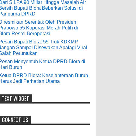
9-28-2020
Dari SILPA 90 Miliar Hingga Masalah Air
Bersih Bupati Blora Beberkan Solusi di
Pesan Bupati Blora: 55 Truk KDKMP
bolehkah kami study banding
Paripurna DPRD
di akir bulan oktober 2020 ini ?
Jangan Sampai Disewakan Apalagi
Diresmikan Serentak Oleh Presiden
Viral Salah Peruntukan
Prabowo 55 Koperasi Merah Putih di
Anonymous
:
0
5-10-2026
Blora Resmi Beroperasi
7-3-2020
Pesan Bupati Blora: 55 Truk KDKMP
Mudah mudahan dengan jalan
Jangan Sampai Disewakan Apalagi Viral
yang baik bisa meningkatkan ekonomi
Salah Peruntukan
masyarakat sekitar. Amin
Pesan Menyentuh Ketua DPRD Blora di
Hari Buruh
Anonymous
:
Ketua DPRD Blora: Kesejahteraan Buruh
Harus Jadi Perhatian Utama
7-21-2019
Makanya jangan mau jadi guru
honorer
TEXT WIDGET
CONNECT US