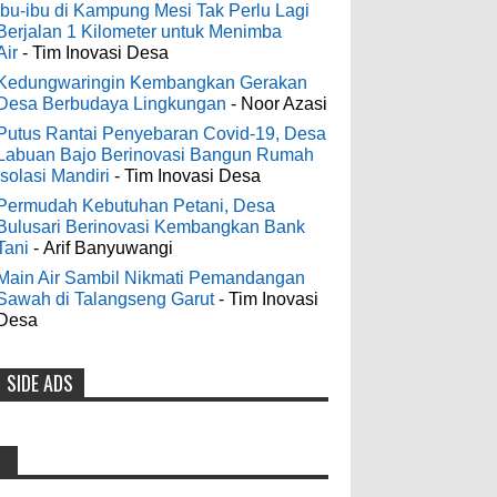
Digelontor Bantuan CSR Jumbo dan
3-6-2022
Ibu-ibu di Kampung Mesi Tak Perlu Lagi
Bibit Ternak Gratis
Berjalan 1 Kilometer untuk Menimba
Men's Black Titanium Wedding
Air
- Tim Inovasi Desa
0
8-4-2026
Band - The Ottawa SenatorsThe Men's
Black titanium i phone case Titanium
Kedungwaringin Kembangkan Gerakan
Desa Berbudaya Lingkungan
- Noor Azasi
Wedding Band is the world's first
Indonesia Ceria Run Diharapkan
dedicated wedding band how strong is
Putus Rantai Penyebaran Covid-19, Desa
Bawa Dampak Positif Bagi Olah
Labuan Bajo Berinovasi Bangun Rumah
titanium for Wo...
Raga dan Ekonomi Blora
Isolasi Mandiri
- Tim Inovasi Desa
0
8-2-2026
Permudah Kebutuhan Petani, Desa
odenjaea
:
Bulusari Berinovasi Kembangkan Bank
3-4-2022
Tani
- Arif Banyuwangi
Dari SILPA 90 Miliar Hingga
Casino - DrmcdCasino is 부산
Masalah Air Bersih Bupati Blora
Main Air Sambil Nikmati Pemandangan
광역 출장안마 open and excited 고양 출장
Sawah di Talangseng Garut
- Tim Inovasi
Beberkan Solusi di Paripurna DPRD
샵 to welcome you back 의정부 출장샵 to
Desa
0
7-28-2026
a 제주도 출장마사지 world of casino
gaming! Experience our great mix of slots,
SIDE ADS
Diresmikan Serentak Oleh Presiden
table games 제주 출장안마 and video
poker! Cas...
Prabowo 55 Koperasi Merah Putih
di Blora Resmi Beroperasi
Anonymous
:
0
5-16-2026