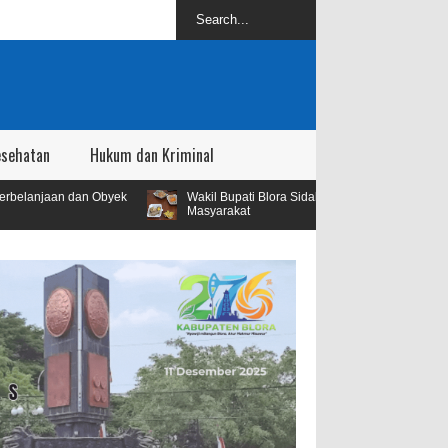
esehatan
Hukum dan Kriminal
ek
Wakil Bupati Blora Sidak SPPG Kedungbecici Menyusul Adanya Adu
Masyarakat