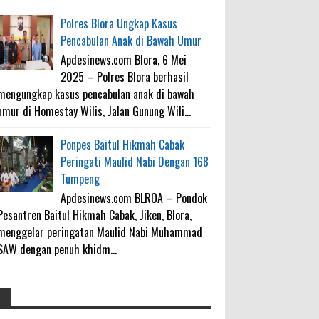
Polres Blora Ungkap Kasus
Pencabulan Anak di Bawah Umur
Apdesinews.com Blora, 6 Mei
2025 – Polres Blora berhasil
mengungkap kasus pencabulan anak di bawah
umur di Homestay Wilis, Jalan Gunung Wili...
Ponpes Baitul Hikmah Cabak
Peringati Maulid Nabi Dengan 168
Tumpeng
Apdesinews.com BLROA – Pondok
Pesantren Baitul Hikmah Cabak, Jiken, Blora,
menggelar peringatan Maulid Nabi Muhammad
SAW dengan penuh khidm...
4000 Petani Hutan Blora Bakal
galateapacino
: