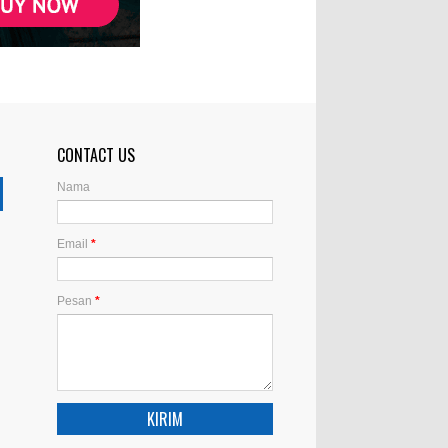
CONTACT US
Nama
Email
*
Pesan
*