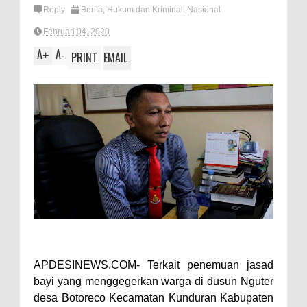
Reply
Berita
,
Hukum dan Kriminal
,
Nasional
Februari 04, 2020
A
A
+
-
PRINT
EMAIL
APDESINEWS.COM- Terkait penemuan jasad
bayi yang menggegerkan warga di dusun Nguter
desa Botoreco Kecamatan Kunduran Kabupaten