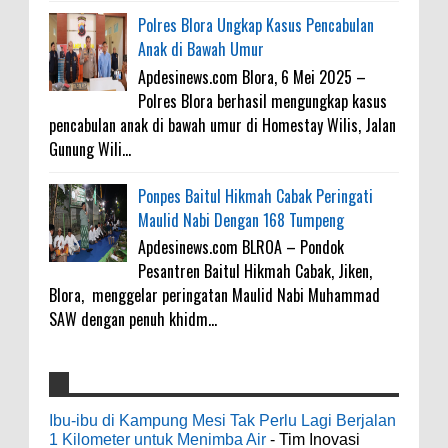
Polres Blora Ungkap Kasus Pencabulan
Anak di Bawah Umur
Apdesinews.com Blora, 6 Mei 2025 –
Polres Blora berhasil mengungkap kasus
pencabulan anak di bawah umur di Homestay Wilis, Jalan
Gunung Wili...
Ponpes Baitul Hikmah Cabak Peringati
Maulid Nabi Dengan 168 Tumpeng
Apdesinews.com BLROA – Pondok
Pesantren Baitul Hikmah Cabak, Jiken,
Blora, menggelar peringatan Maulid Nabi Muhammad
SAW dengan penuh khidm...
4000 Petani Hutan Blora Bakal Digelontor
galateapacino
:
Bantuan CSR Jumbo dan Bibit Ternak Gratis
Ibu-ibu di Kampung Mesi Tak Perlu Lagi Berjalan
3-6-2022
1 Kilometer untuk Menimba Air
- Tim Inovasi
0
8-4-2026
Men's Black Titanium Wedding Band -