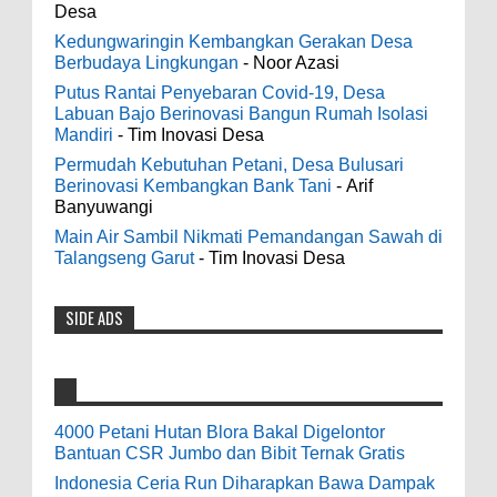
Desa
The Ottawa SenatorsThe Men's Black titanium i
Kedungwaringin Kembangkan Gerakan Desa
phone case Titanium Wedding Band is the
Indonesia Ceria Run Diharapkan Bawa
Berbudaya Lingkungan
- Noor Azasi
world's first dedicated wedding band how strong
Dampak Positif Bagi Olah Raga dan
Putus Rantai Penyebaran Covid-19, Desa
is titanium for Wo...
Ekonomi Blora
Labuan Bajo Berinovasi Bangun Rumah Isolasi
0
8-2-2026
Mandiri
- Tim Inovasi Desa
odenjaea
:
Permudah Kebutuhan Petani, Desa Bulusari
3-4-2022
Berinovasi Kembangkan Bank Tani
- Arif
Dari SILPA 90 Miliar Hingga Masalah Air
Banyuwangi
Casino - DrmcdCasino is 부산광역 출
Bersih Bupati Blora Beberkan Solusi di
장안마 open and excited 고양 출장샵 to welcome
Main Air Sambil Nikmati Pemandangan Sawah di
Paripurna DPRD
you back 의정부 출장샵 to a 제주도 출장마사지
Talangseng Garut
- Tim Inovasi Desa
0
7-28-2026
world of casino gaming! Experience our great mix
of slots, table games 제주 출장안마 and video
SIDE ADS
Diresmikan Serentak Oleh Presiden
poker! Cas...
Prabowo 55 Koperasi Merah Putih di Blora
Resmi Beroperasi
Anonymous
:
0
5-16-2026
9-28-2020
4000 Petani Hutan Blora Bakal Digelontor
bolehkah kami study banding di akir
Bantuan CSR Jumbo dan Bibit Ternak Gratis
Pesan Bupati Blora: 55 Truk KDKMP Jangan
bulan oktober 2020 ini ?
Indonesia Ceria Run Diharapkan Bawa Dampak
Sampai Disewakan Apalagi Viral Salah