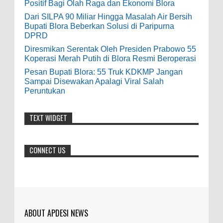
Positif Bagi Olah Raga dan Ekonomi Blora
Peruntukan
Anonymous
:
Dari SILPA 90 Miliar Hingga Masalah Air Bersih
0
5-10-2026
Bupati Blora Beberkan Solusi di Paripurna
7-3-2020
DPRD
Mudah mudahan dengan jalan yang
baik bisa meningkatkan ekonomi masyarakat
Diresmikan Serentak Oleh Presiden Prabowo 55
Koperasi Merah Putih di Blora Resmi Beroperasi
sekitar. Amin
Pesan Bupati Blora: 55 Truk KDKMP Jangan
Sampai Disewakan Apalagi Viral Salah
Anonymous
:
Peruntukan
7-21-2019
Makanya jangan mau jadi guru
TEXT WIDGET
honorer
CONNECT US
ABOUT APDESI NEWS