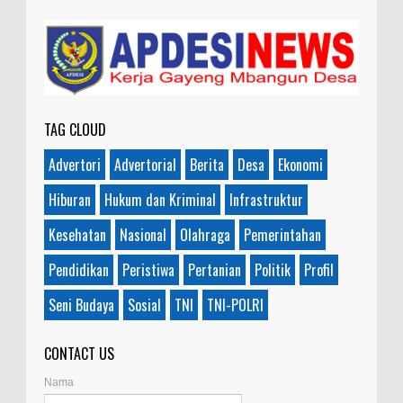
TAG CLOUD
Advertori
Advertorial
Berita
Desa
Ekonomi
Hiburan
Hukum dan Kriminal
Infrastruktur
Kesehatan
Nasional
Olahraga
Pemerintahan
Pendidikan
Peristiwa
Pertanian
Politik
Profil
Seni Budaya
Sosial
TNI
TNI-POLRI
CONTACT US
Nama