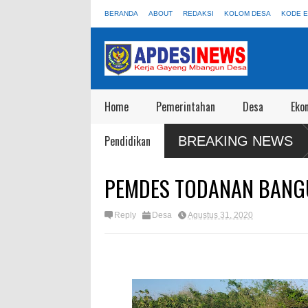
BERANDA
ABOUT
REDAKSI
KOLOM DESA
KODE E
Home
Pemerintahan
Desa
Eko
ampai Disewakan Apalagi Viral Salah
Satgas Preventif Polres Blo
Pendidikan
BREAKING NEWS
Wisata
PEMDES TODANAN BANG
Reply
Desa
Agustus 31, 2020