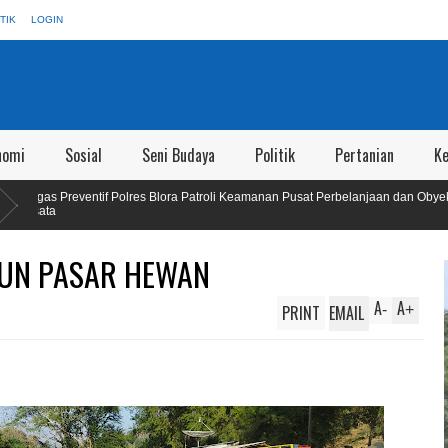
TIK
LOGIN
nomi
Sosial
Seni Budaya
Politik
Pertanian
K
ra Patroli Keamanan Pusat Perbelanjaan dan Obyek
Wakil Bupati Blora
Masyarakat
UN PASAR HEWAN
A
A
PRINT
EMAIL
-
+