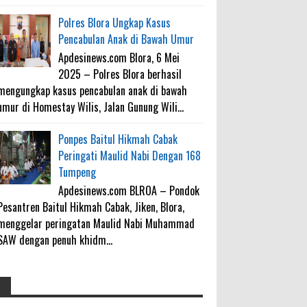
Polres Blora Ungkap Kasus
Pencabulan Anak di Bawah Umur
Apdesinews.com Blora, 6 Mei
2025 – Polres Blora berhasil
mengungkap kasus pencabulan anak di bawah
umur di Homestay Wilis, Jalan Gunung Wili...
Ponpes Baitul Hikmah Cabak
Peringati Maulid Nabi Dengan 168
Tumpeng
Apdesinews.com BLROA – Pondok
Pesantren Baitul Hikmah Cabak, Jiken, Blora,
menggelar peringatan Maulid Nabi Muhammad
SAW dengan penuh khidm...
4000 Petani Hutan Blora Bakal
galateapacino
: