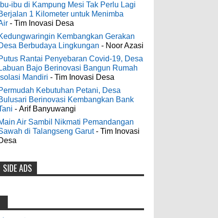
Digelontor Bantuan CSR Jumbo dan
3-6-2022
Ibu-ibu di Kampung Mesi Tak Perlu Lagi
Bibit Ternak Gratis
Berjalan 1 Kilometer untuk Menimba
Men's Black Titanium Wedding
Air
- Tim Inovasi Desa
0
8-4-2026
Band - The Ottawa SenatorsThe Men's
Black titanium i phone case Titanium
Kedungwaringin Kembangkan Gerakan
Desa Berbudaya Lingkungan
- Noor Azasi
Wedding Band is the world's first
Indonesia Ceria Run Diharapkan
dedicated wedding band how strong is
Putus Rantai Penyebaran Covid-19, Desa
Bawa Dampak Positif Bagi Olah
Labuan Bajo Berinovasi Bangun Rumah
titanium for Wo...
Raga dan Ekonomi Blora
Isolasi Mandiri
- Tim Inovasi Desa
0
8-2-2026
Permudah Kebutuhan Petani, Desa
odenjaea
:
Bulusari Berinovasi Kembangkan Bank
3-4-2022
Tani
- Arif Banyuwangi
Dari SILPA 90 Miliar Hingga
Casino - DrmcdCasino is 부산
Masalah Air Bersih Bupati Blora
Main Air Sambil Nikmati Pemandangan
광역 출장안마 open and excited 고양 출장
Sawah di Talangseng Garut
- Tim Inovasi
Beberkan Solusi di Paripurna DPRD
샵 to welcome you back 의정부 출장샵 to
Desa
0
7-28-2026
a 제주도 출장마사지 world of casino
gaming! Experience our great mix of slots,
SIDE ADS
Diresmikan Serentak Oleh Presiden
table games 제주 출장안마 and video
poker! Cas...
Prabowo 55 Koperasi Merah Putih
di Blora Resmi Beroperasi
Anonymous
:
0
5-16-2026