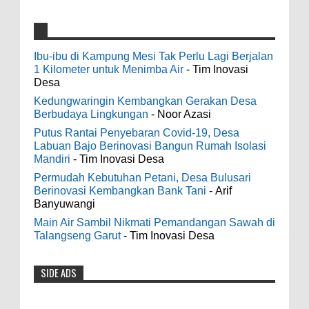
4000 Petani Hutan Blora Bakal Digelontor
galateapacino
:
Bantuan CSR Jumbo dan Bibit Ternak Gratis
Ibu-ibu di Kampung Mesi Tak Perlu Lagi Berjalan
3-6-2022
1 Kilometer untuk Menimba Air
- Tim Inovasi
0
8-4-2026
Men's Black Titanium Wedding Band -
Desa
The Ottawa SenatorsThe Men's Black titanium i
Kedungwaringin Kembangkan Gerakan Desa
phone case Titanium Wedding Band is the
Indonesia Ceria Run Diharapkan Bawa
Berbudaya Lingkungan
- Noor Azasi
world's first dedicated wedding band how strong
Dampak Positif Bagi Olah Raga dan
Putus Rantai Penyebaran Covid-19, Desa
is titanium for Wo...
Ekonomi Blora
Labuan Bajo Berinovasi Bangun Rumah Isolasi
0
8-2-2026
Mandiri
- Tim Inovasi Desa
odenjaea
:
Permudah Kebutuhan Petani, Desa Bulusari
3-4-2022
Berinovasi Kembangkan Bank Tani
- Arif
Dari SILPA 90 Miliar Hingga Masalah Air
Banyuwangi
Casino - DrmcdCasino is 부산광역 출
Bersih Bupati Blora Beberkan Solusi di
장안마 open and excited 고양 출장샵 to welcome
Main Air Sambil Nikmati Pemandangan Sawah di
Paripurna DPRD
you back 의정부 출장샵 to a 제주도 출장마사지
Talangseng Garut
- Tim Inovasi Desa
0
7-28-2026
world of casino gaming! Experience our great mix
of slots, table games 제주 출장안마 and video
SIDE ADS
Diresmikan Serentak Oleh Presiden
poker! Cas...
Prabowo 55 Koperasi Merah Putih di Blora