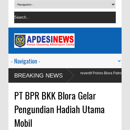
al Salah
Satgas Preventif Polres Blora Patroli Keamanan Pusat Pe
BREAKING NEWS
Wisata
PT BPR BKK Blora Gelar
Pengundian Hadiah Utama
Mobil