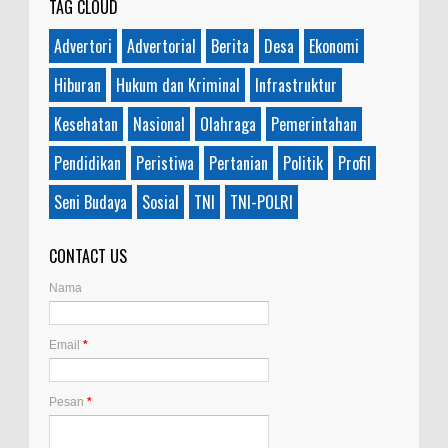
TAG CLOUD
Advertori
Advertorial
Berita
Desa
Ekonomi
Hiburan
Hukum dan Kriminal
Infrastruktur
Kesehatan
Nasional
Olahraga
Pemerintahan
Pendidikan
Peristiwa
Pertanian
Politik
Profil
Seni Budaya
Sosial
TNI
TNI-POLRI
CONTACT US
Nama
Email
*
Pesan
*