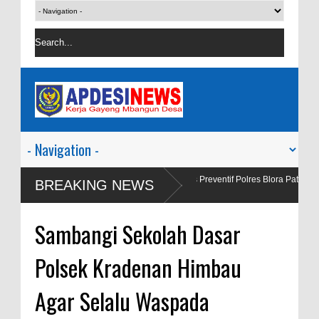
ral Salah
Satgas Preventif Polres Blora Patroli Keamanan Pusat 
BREAKING NEWS
Wisata
Sambangi Sekolah Dasar
Polsek Kradenan Himbau
Agar Selalu Waspada