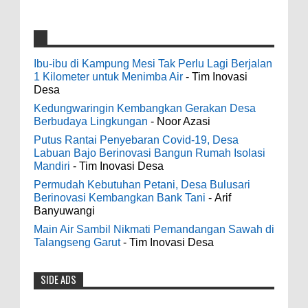
4000 Petani Hutan Blora Bakal Digelontor
galateapacino
:
Bantuan CSR Jumbo dan Bibit Ternak Gratis
Ibu-ibu di Kampung Mesi Tak Perlu Lagi Berjalan
3-6-2022
1 Kilometer untuk Menimba Air
- Tim Inovasi
0
8-4-2026
Men's Black Titanium Wedding Band -
Desa
The Ottawa SenatorsThe Men's Black titanium i
Kedungwaringin Kembangkan Gerakan Desa
phone case Titanium Wedding Band is the
Indonesia Ceria Run Diharapkan Bawa
Berbudaya Lingkungan
- Noor Azasi
world's first dedicated wedding band how strong
Dampak Positif Bagi Olah Raga dan
Putus Rantai Penyebaran Covid-19, Desa
is titanium for Wo...
Ekonomi Blora
Labuan Bajo Berinovasi Bangun Rumah Isolasi
0
8-2-2026
Mandiri
- Tim Inovasi Desa
odenjaea
:
Permudah Kebutuhan Petani, Desa Bulusari
3-4-2022
Berinovasi Kembangkan Bank Tani
- Arif
Dari SILPA 90 Miliar Hingga Masalah Air
Banyuwangi
Casino - DrmcdCasino is 부산광역 출
Bersih Bupati Blora Beberkan Solusi di
장안마 open and excited 고양 출장샵 to welcome
Main Air Sambil Nikmati Pemandangan Sawah di
Paripurna DPRD
you back 의정부 출장샵 to a 제주도 출장마사지
Talangseng Garut
- Tim Inovasi Desa
0
7-28-2026
world of casino gaming! Experience our great mix
of slots, table games 제주 출장안마 and video
SIDE ADS
Diresmikan Serentak Oleh Presiden
poker! Cas...
Prabowo 55 Koperasi Merah Putih di Blora