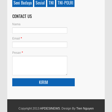
Seni Budaya
Sosial
TNI
TNI-POLRI
CONTACT US
Nama
Email
*
Pesan
*
Copyright 2013
APDESINEWS
. Design By
Tien Nguyen