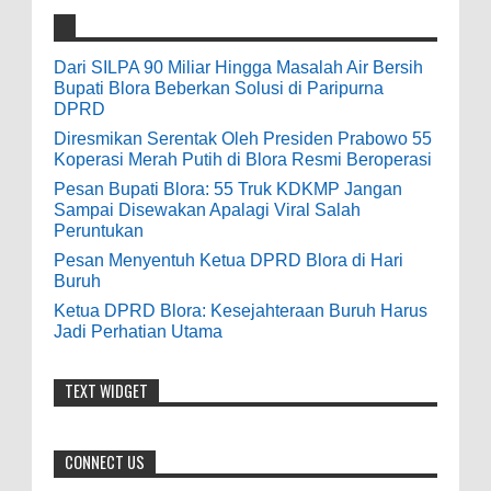
Resmi Beroperasi
Anonymous
:
0
5-16-2026
9-28-2020
Dari SILPA 90 Miliar Hingga Masalah Air Bersih
bolehkah kami study banding di akir
Bupati Blora Beberkan Solusi di Paripurna
Pesan Bupati Blora: 55 Truk KDKMP Jangan
bulan oktober 2020 ini ?
DPRD
Sampai Disewakan Apalagi Viral Salah
Diresmikan Serentak Oleh Presiden Prabowo 55
Peruntukan
Anonymous
:
Koperasi Merah Putih di Blora Resmi Beroperasi
0
5-10-2026
Pesan Bupati Blora: 55 Truk KDKMP Jangan
7-3-2020
Sampai Disewakan Apalagi Viral Salah
Mudah mudahan dengan jalan yang
Peruntukan
baik bisa meningkatkan ekonomi masyarakat
Pesan Menyentuh Ketua DPRD Blora di Hari
sekitar. Amin
Buruh
Ketua DPRD Blora: Kesejahteraan Buruh Harus
Anonymous
:
Jadi Perhatian Utama
7-21-2019
Makanya jangan mau jadi guru
TEXT WIDGET
honorer
CONNECT US