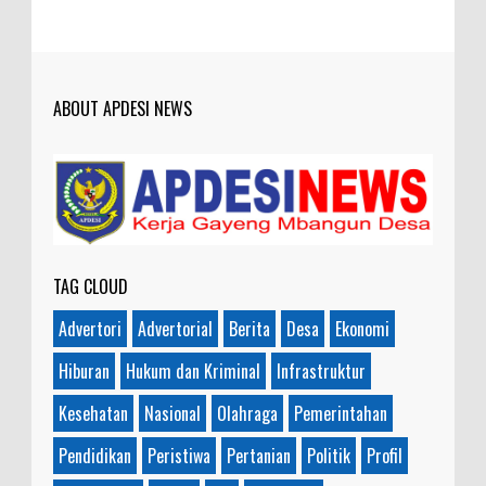
ABOUT APDESI NEWS
TAG CLOUD
Advertori
Advertorial
Berita
Desa
Ekonomi
Hiburan
Hukum dan Kriminal
Infrastruktur
Kesehatan
Nasional
Olahraga
Pemerintahan
Pendidikan
Peristiwa
Pertanian
Politik
Profil