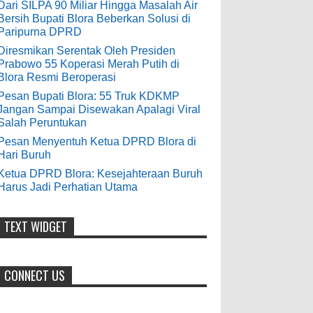
9-28-2020
Dari SILPA 90 Miliar Hingga Masalah Air
Bersih Bupati Blora Beberkan Solusi di
Pesan Bupati Blora: 55 Truk KDKMP
bolehkah kami study banding
Paripurna DPRD
di akir bulan oktober 2020 ini ?
Jangan Sampai Disewakan Apalagi
Diresmikan Serentak Oleh Presiden
Viral Salah Peruntukan
Prabowo 55 Koperasi Merah Putih di
Anonymous
:
0
5-10-2026
Blora Resmi Beroperasi
7-3-2020
Pesan Bupati Blora: 55 Truk KDKMP
Mudah mudahan dengan jalan
Jangan Sampai Disewakan Apalagi Viral
yang baik bisa meningkatkan ekonomi
Salah Peruntukan
masyarakat sekitar. Amin
Pesan Menyentuh Ketua DPRD Blora di
Hari Buruh
Anonymous
:
Ketua DPRD Blora: Kesejahteraan Buruh
Harus Jadi Perhatian Utama
7-21-2019
Makanya jangan mau jadi guru
honorer
TEXT WIDGET
CONNECT US