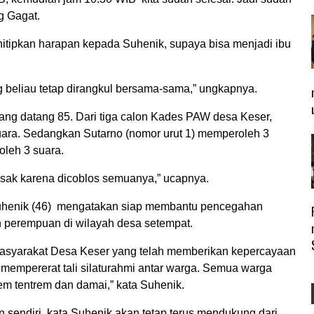
ng Gagat.
itipkan harapan kepada Suhenik, supaya bisa menjadi ibu
beliau tetap dirangkul bersama-sama,” ungkapnya.
yang datang 85. Dari tiga calon Kades PAW desa Keser,
uara. Sedangkan Sutarno (nomor urut 1) memperoleh 3
oleh 3 suara.
 Rusak karena dicoblos semuanya,” ucapnya.
Suhenik (46) mengatakan siap membantu pencegahan
 perempuan di wilayah desa setempat.
masyarakat Desa Keser yang telah memberikan kepercayaan
mempererat tali silaturahmi antar warga. Semua warga
em tentrem dan damai,” kata Suhenik.
sendiri, kata Suhenik akan tetap terus mendukung dari