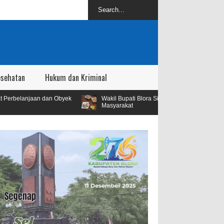
esehatan
Hukum dan Kriminal
Obyek
Wakil Bupati Blora Sidak SPPG Kedungbecici Menyusul Adanya 
Masyarakat