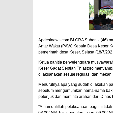
Apdesinews.com BLORA Suhenik (46) me
Antar Waktu (PAW) Kepala Desa Keser K
pemerintah desa Keser, Selasa (18/7/20
Ketua panitia penyelenggara musyawara
Keser Gagat Septian Thiastoro menyamp
dilaksanakan sesuai regulasi dan mekan
Menurutnya apa yang sudah dilakukan pan
sebelum mengumumkan nama-nama bakal c
petunjuk dan meminta arahan dari Dina
“Alhamdulillah pelaksanaan pagi ini tida
08.00 WIB, kami penutupan jam 09.00 WIB