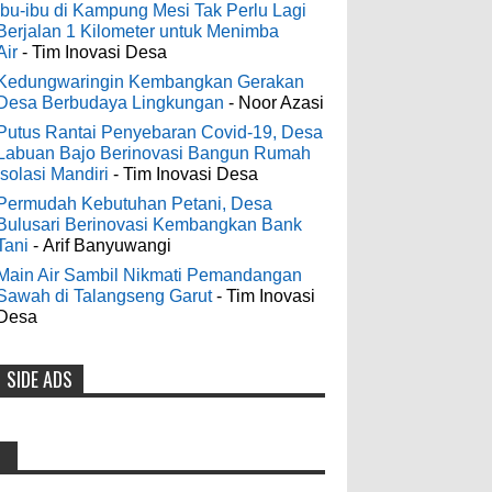
Digelontor Bantuan CSR Jumbo dan
3-6-2022
Ibu-ibu di Kampung Mesi Tak Perlu Lagi
Bibit Ternak Gratis
Berjalan 1 Kilometer untuk Menimba
Men's Black Titanium Wedding
Air
- Tim Inovasi Desa
0
8-4-2026
Band - The Ottawa SenatorsThe Men's
Black titanium i phone case Titanium
Kedungwaringin Kembangkan Gerakan
Desa Berbudaya Lingkungan
- Noor Azasi
Wedding Band is the world's first
Indonesia Ceria Run Diharapkan
dedicated wedding band how strong is
Putus Rantai Penyebaran Covid-19, Desa
Bawa Dampak Positif Bagi Olah
Labuan Bajo Berinovasi Bangun Rumah
titanium for Wo...
Raga dan Ekonomi Blora
Isolasi Mandiri
- Tim Inovasi Desa
0
8-2-2026
Permudah Kebutuhan Petani, Desa
odenjaea
:
Bulusari Berinovasi Kembangkan Bank
3-4-2022
Tani
- Arif Banyuwangi
Dari SILPA 90 Miliar Hingga
Casino - DrmcdCasino is 부산
Masalah Air Bersih Bupati Blora
Main Air Sambil Nikmati Pemandangan
광역 출장안마 open and excited 고양 출장
Sawah di Talangseng Garut
- Tim Inovasi
Beberkan Solusi di Paripurna DPRD
샵 to welcome you back 의정부 출장샵 to
Desa
0
7-28-2026
a 제주도 출장마사지 world of casino
gaming! Experience our great mix of slots,
SIDE ADS
Diresmikan Serentak Oleh Presiden
table games 제주 출장안마 and video
poker! Cas...
Prabowo 55 Koperasi Merah Putih
di Blora Resmi Beroperasi
Anonymous
:
0
5-16-2026