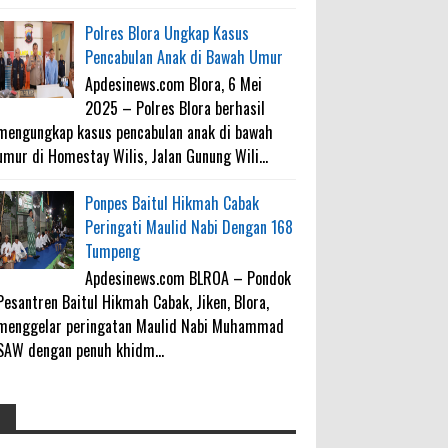
Polres Blora Ungkap Kasus
Pencabulan Anak di Bawah Umur
Apdesinews.com Blora, 6 Mei
2025 – Polres Blora berhasil
mengungkap kasus pencabulan anak di bawah
umur di Homestay Wilis, Jalan Gunung Wili...
Ponpes Baitul Hikmah Cabak
Peringati Maulid Nabi Dengan 168
Tumpeng
Apdesinews.com BLROA – Pondok
Pesantren Baitul Hikmah Cabak, Jiken, Blora,
menggelar peringatan Maulid Nabi Muhammad
SAW dengan penuh khidm...
4000 Petani Hutan Blora Bakal
galateapacino
: