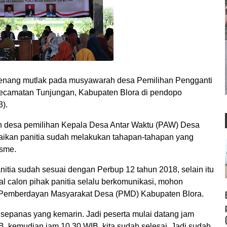
nang mutlak pada musyawarah desa Pemilihan Pengganti
ecamatan Tunjungan, Kabupaten Blora di pendopo
23).
h desa pemilihan Kepala Desa Antar Waktu (PAW) Desa
aikan panitia sudah melakukan tahapan-tahapan yang
isme.
itia sudah sesuai dengan Perbup 12 tahun 2018, selain itu
alon pihak panitia selalu berkomunikasi, mohon
s Pemberdayan Masyarakat Desa (PMD) Kabupaten Blora.
k sepanas yang kemarin. Jadi peserta mulai datang jam
, kemudian jam 10.30 WIB kita sudah selesai. Jadi sudah