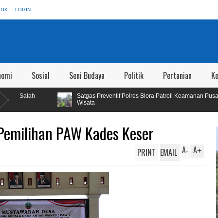
TIK
LOGIN
nomi
Sosial
Seni Budaya
Politik
Pertanian
K
Satgas Preventif Polres Blora Patroli Keamanan Pusat Perbelanjaan dan 
Wisata
Pemilihan PAW Kades Keser
A
A
PRINT
EMAIL
-
+