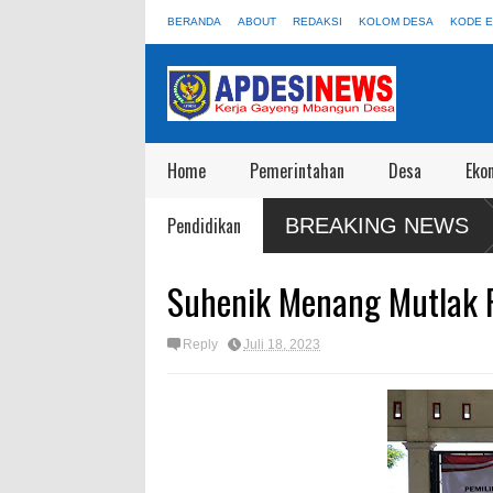
BERANDA
ABOUT
REDAKSI
KOLOM DESA
KODE E
Home
Pemerintahan
Desa
Eko
pati Blora: 55 Truk KDKMP Jangan Sampai Disewakan Apalagi Viral Salah
Pendidikan
BREAKING NEWS
an
Suhenik Menang Mutlak 
Reply
Juli 18, 2023