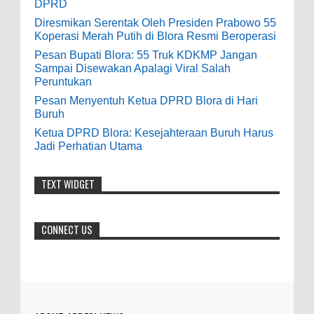
Pesan Bupati Blora: 55 Truk KDKMP Jangan
DPRD
Sampai Disewakan Apalagi Viral Salah
Diresmikan Serentak Oleh Presiden Prabowo 55
Peruntukan
Anonymous
:
Koperasi Merah Putih di Blora Resmi Beroperasi
0
5-10-2026
Pesan Bupati Blora: 55 Truk KDKMP Jangan
7-3-2020
Sampai Disewakan Apalagi Viral Salah
Mudah mudahan dengan jalan yang
Peruntukan
baik bisa meningkatkan ekonomi masyarakat
Pesan Menyentuh Ketua DPRD Blora di Hari
sekitar. Amin
Buruh
Ketua DPRD Blora: Kesejahteraan Buruh Harus
Anonymous
:
Jadi Perhatian Utama
7-21-2019
Makanya jangan mau jadi guru
TEXT WIDGET
honorer
CONNECT US