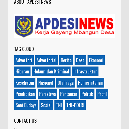
ABOUT APDESI NEWS
TAG CLOUD
Advertori
Advertorial
Berita
Desa
Ekonomi
Hiburan
Hukum dan Kriminal
Infrastruktur
Kesehatan
Nasional
Olahraga
Pemerintahan
Pendidikan
Peristiwa
Pertanian
Politik
Profil
Seni Budaya
Sosial
TNI
TNI-POLRI
CONTACT US