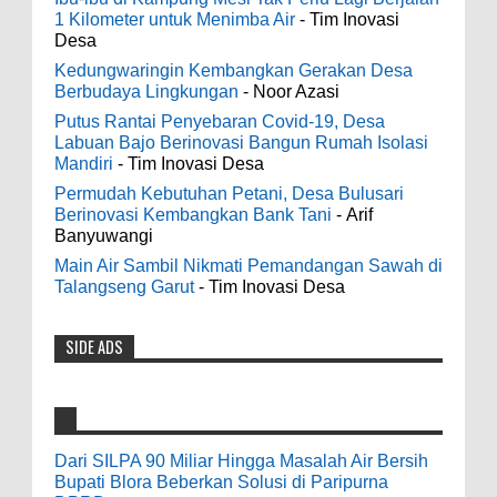
1 Kilometer untuk Menimba Air
- Tim Inovasi
0
8-4-2026
Men's Black Titanium Wedding Band -
Desa
The Ottawa SenatorsThe Men's Black titanium i
Kedungwaringin Kembangkan Gerakan Desa
phone case Titanium Wedding Band is the
Indonesia Ceria Run Diharapkan Bawa
Berbudaya Lingkungan
- Noor Azasi
world's first dedicated wedding band how strong
Dampak Positif Bagi Olah Raga dan
Putus Rantai Penyebaran Covid-19, Desa
is titanium for Wo...
Ekonomi Blora
Labuan Bajo Berinovasi Bangun Rumah Isolasi
0
8-2-2026
Mandiri
- Tim Inovasi Desa
odenjaea
:
Permudah Kebutuhan Petani, Desa Bulusari
3-4-2022
Berinovasi Kembangkan Bank Tani
- Arif
Dari SILPA 90 Miliar Hingga Masalah Air
Banyuwangi
Casino - DrmcdCasino is 부산광역 출
Bersih Bupati Blora Beberkan Solusi di
장안마 open and excited 고양 출장샵 to welcome
Main Air Sambil Nikmati Pemandangan Sawah di
Paripurna DPRD
you back 의정부 출장샵 to a 제주도 출장마사지
Talangseng Garut
- Tim Inovasi Desa
0
7-28-2026
world of casino gaming! Experience our great mix
of slots, table games 제주 출장안마 and video
SIDE ADS
Diresmikan Serentak Oleh Presiden
poker! Cas...
Prabowo 55 Koperasi Merah Putih di Blora
Resmi Beroperasi
Anonymous
:
0
5-16-2026
9-28-2020
Dari SILPA 90 Miliar Hingga Masalah Air Bersih
bolehkah kami study banding di akir
Bupati Blora Beberkan Solusi di Paripurna
bulan oktober 2020 ini ?