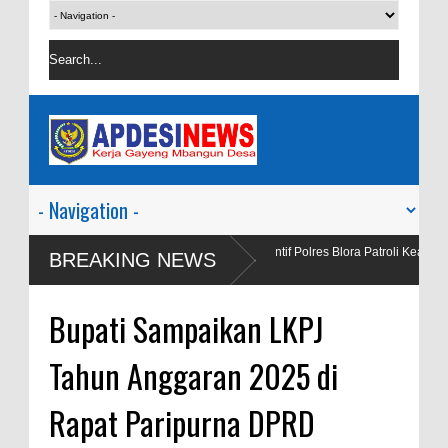
Salah
Satgas Preventif Polres Blora Patroli Keamanan Pusat Perbe
BREAKING NEWS
Wisata
Bupati Sampaikan LKPJ
Tahun Anggaran 2025 di
Rapat Paripurna DPRD