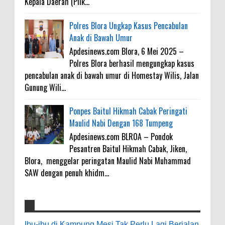
Kepala Daerah (Pilk...
Polres Blora Ungkap Kasus Pencabulan
Anak di Bawah Umur
Apdesinews.com Blora, 6 Mei 2025 –
Polres Blora berhasil mengungkap kasus
pencabulan anak di bawah umur di Homestay Wilis, Jalan
Gunung Wili...
Ponpes Baitul Hikmah Cabak Peringati
Maulid Nabi Dengan 168 Tumpeng
Apdesinews.com BLROA – Pondok
Pesantren Baitul Hikmah Cabak, Jiken,
Blora, menggelar peringatan Maulid Nabi Muhammad
SAW dengan penuh khidm...
4000 Petani Hutan Blora Bakal Digelontor
galateapacino
:
Bantuan CSR Jumbo dan Bibit Ternak Gratis
Ibu-ibu di Kampung Mesi Tak Perlu Lagi Berjalan
3-6-2022