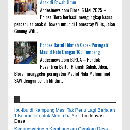
Anak di Bawah Umur
Apdesinews.com Blora, 6 Mei 2025 –
Polres Blora berhasil mengungkap kasus
pencabulan anak di bawah umur di Homestay Wilis, Jalan
Gunung Wili...
Ponpes Baitul Hikmah Cabak Peringati
Maulid Nabi Dengan 168 Tumpeng
Apdesinews.com BLROA – Pondok
Pesantren Baitul Hikmah Cabak, Jiken,
Blora, menggelar peringatan Maulid Nabi Muhammad
SAW dengan penuh khidm...
4000 Petani Hutan Blora Bakal Digelontor
galateapacino
:
Bantuan CSR Jumbo dan Bibit Ternak Gratis
Ibu-ibu di Kampung Mesi Tak Perlu Lagi Berjalan
3-6-2022
1 Kilometer untuk Menimba Air
- Tim Inovasi
0
8-4-2026
Men's Black Titanium Wedding Band -
Desa
The Ottawa SenatorsThe Men's Black titanium i
Kedungwaringin Kembangkan Gerakan Desa