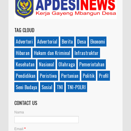
TAG CLOUD
Advertori
Advertorial
Berita
Desa
Ekonomi
Hiburan
Hukum dan Kriminal
Infrastruktur
Kesehatan
Nasional
Olahraga
Pemerintahan
Pendidikan
Peristiwa
Pertanian
Politik
Profil
Seni Budaya
Sosial
TNI
TNI-POLRI
CONTACT US
Nama
Email
*