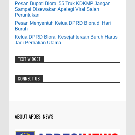
0
5-10-2026
Pesan Bupati Blora: 55 Truk KDKMP Jangan
7-3-2020
Sampai Disewakan Apalagi Viral Salah
Mudah mudahan dengan jalan yang
Peruntukan
baik bisa meningkatkan ekonomi masyarakat
Pesan Menyentuh Ketua DPRD Blora di Hari
sekitar. Amin
Buruh
Ketua DPRD Blora: Kesejahteraan Buruh Harus
Anonymous
:
Jadi Perhatian Utama
7-21-2019
Makanya jangan mau jadi guru
TEXT WIDGET
honorer
CONNECT US
ABOUT APDESI NEWS