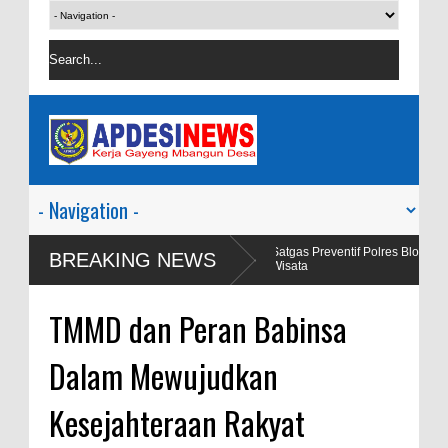
agi Viral Salah
Satgas Preventif Polres Blora Patroli Keamanan 
BREAKING NEWS
Wisata
TMMD dan Peran Babinsa
Dalam Mewujudkan
Kesejahteraan Rakyat