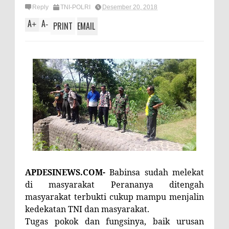
Reply
TNI-POLRI
Desember 20, 2018
A
A
+
-
PRINT
EMAIL
APDESINEWS.COM-
Babinsa sudah melekat
di masyarakat Perananya ditengah
masyarakat terbukti cukup mampu menjalin
kedekatan TNI dan masyarakat.
Tugas pokok dan fungsinya, baik urusan