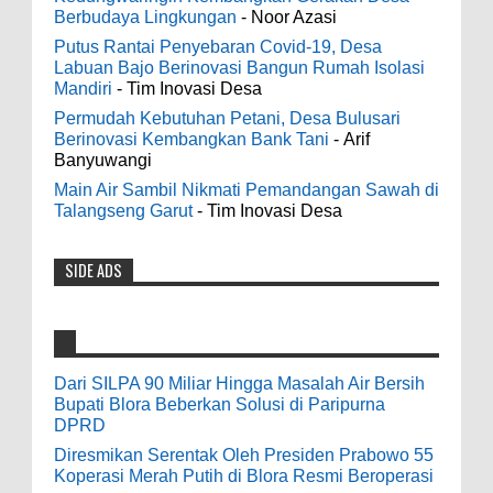
phone case Titanium Wedding Band is the
Indonesia Ceria Run Diharapkan Bawa
Berbudaya Lingkungan
- Noor Azasi
world's first dedicated wedding band how strong
Dampak Positif Bagi Olah Raga dan
Putus Rantai Penyebaran Covid-19, Desa
is titanium for Wo...
Ekonomi Blora
Labuan Bajo Berinovasi Bangun Rumah Isolasi
0
8-2-2026
Mandiri
- Tim Inovasi Desa
odenjaea
:
Permudah Kebutuhan Petani, Desa Bulusari
3-4-2022
Berinovasi Kembangkan Bank Tani
- Arif
Dari SILPA 90 Miliar Hingga Masalah Air
Banyuwangi
Casino - DrmcdCasino is 부산광역 출
Bersih Bupati Blora Beberkan Solusi di
장안마 open and excited 고양 출장샵 to welcome
Main Air Sambil Nikmati Pemandangan Sawah di
Paripurna DPRD
you back 의정부 출장샵 to a 제주도 출장마사지
Talangseng Garut
- Tim Inovasi Desa
0
7-28-2026
world of casino gaming! Experience our great mix
of slots, table games 제주 출장안마 and video
SIDE ADS
Diresmikan Serentak Oleh Presiden
poker! Cas...
Prabowo 55 Koperasi Merah Putih di Blora
Resmi Beroperasi
Anonymous
:
0
5-16-2026
9-28-2020
Dari SILPA 90 Miliar Hingga Masalah Air Bersih
bolehkah kami study banding di akir
Bupati Blora Beberkan Solusi di Paripurna
Pesan Bupati Blora: 55 Truk KDKMP Jangan
bulan oktober 2020 ini ?
DPRD
Sampai Disewakan Apalagi Viral Salah
Diresmikan Serentak Oleh Presiden Prabowo 55
Peruntukan
Anonymous
:
Koperasi Merah Putih di Blora Resmi Beroperasi