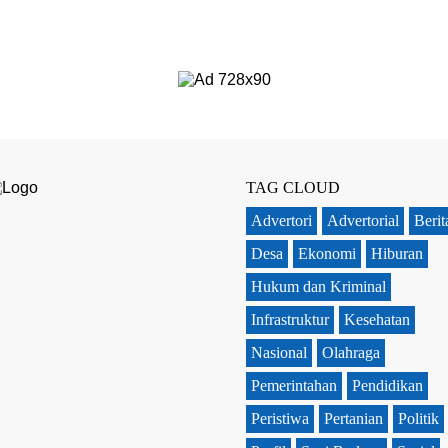
TAG CLOUD
Advertori
Advertorial
Berit
Desa
Ekonomi
Hiburan
Hukum dan Kriminal
Infrastruktur
Kesehatan
Nasional
Olahraga
Pemerintahan
Pendidikan
Peristiwa
Pertanian
Politik