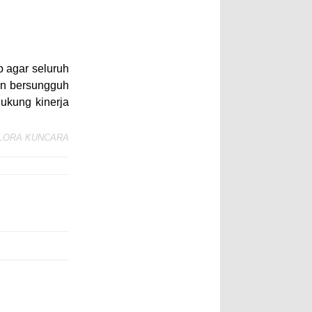
 agar seluruh
an bersungguh
ukung kinerja
LORA KUNCARA