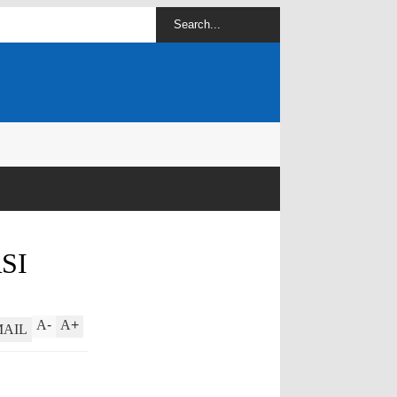
SI
A
-
A
+
MAIL