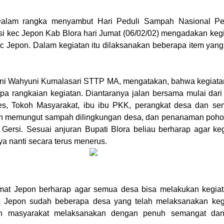
am rangka menyambut Hari Peduli Sampah Nasional Pe
si kec Jepon Kab Blora hari Jumat (06/02/02) mengadakan keg
 Jepon. Dalam kegiatan itu dilaksanakan beberapa item yang
i Wahyuni Kumalasari STTP MA, mengatakan, bahwa kegiatan 
apa rangkaian kegiatan. Diantaranya jalan bersama mulai dar
es, Tokoh Masyarakat, ibu ibu PKK, perangkat desa dan s
n memungut sampah dilingkungan desa, dan penanaman pohon 
Gersi. Sesuai anjuran Bupati Blora beliau berharap agar keg
a nanti secara terus menerus.
t Jepon berharap agar semua desa bisa melakukan kegiatan
 Jepon sudah beberapa desa yang telah melaksanakan kegi
en masyarakat melaksanakan dengan penuh semangat d