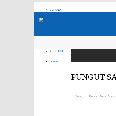
BERANDA
ABOUT
REDAKSI
KOLOM DESA
KODE ETIK
LOGIN
PUNGUT SA
Reply
Berita
,
Desa
,
Nasio