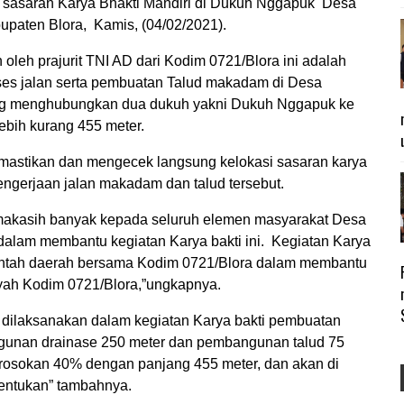
si sasaran Karya Bhakti Mandiri di Dukuh Nggapuk Desa
aten Blora, Kamis, (04/02/2021).
oleh prajurit TNI AD dari Kodim 0721/Blora ini adalah
es jalan serta pembuatan Talud makadam di Desa
 menghubungkan dua dukuh yakni Dukuh Nggapuk ke
bih kurang 455 meter.
mastikan dan mengecek langsung kelokasi sasaran karya
ngerjaan jalan makadam dan talud tersebut.
rimakasih banyak kepada seluruh elemen masyarakat Desa
 dalam membantu kegiatan Karya bakti ini. Kegiatan Karya
rintah daerah bersama Kodim 0721/Blora dalam membantu
yah Kodim 0721/Blora,”ungkapnya.
h dilaksanakan dalam kegiatan Karya bakti pembuatan
gunan drainase 250 meter dan pembangunan talud 75
rosokan 40% dengan panjang 455 meter, dan akan di
tentukan” tambahnya.