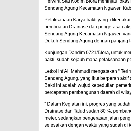
Perwira Staf Kodim Blora meninjau loka
Sendang Agung Kecamatan Ngawen Kabup
Pelaksanaan Karya bakti yang dikerjakan 
pembuatan Drainase dan pengerasan aks
Sendang Agung Kecamatan Ngawen yang
Dukuh Sendang Agung dengan panjang le
Kunjungan Dandim 0721/Blora, untuk me
bakti, sudah sejauh mana pelaksanaan pe
Letkol Inf Ali Mahmudi mengatakan “ Te
Sendang Agung, yang ikut berperan aktif
Bakti ini adalah wujud kepedulian peme
percepatan pembangunan daerah di wila
“ Dalam Kegiatan ini, progres yang suda
Drainase dan Talud sudah 80 %, pemban
meter, sedangkan pengerasan jalan peng
selesaikan dengan waktu yang sudah di 