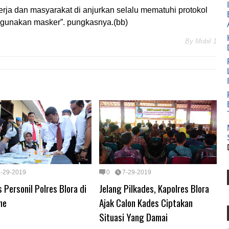
rja dan masyarakat di anjurkan selalu mematuhi protokol
ggunakan masker”. pungkasnya.(bb)
By
Mobil 1
7-29-2019
0
7-29-2019
 Personil Polres Blora di
Jelang Pilkades, Kapolres Blora
ne
Ajak Calon Kades Ciptakan
Situasi Yang Damai