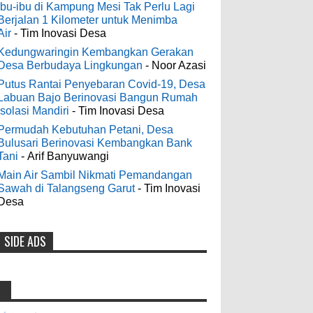
Digelontor Bantuan CSR Jumbo dan
3-6-2022
Ibu-ibu di Kampung Mesi Tak Perlu Lagi
Bibit Ternak Gratis
Berjalan 1 Kilometer untuk Menimba
Men's Black Titanium Wedding
Air
- Tim Inovasi Desa
0
8-4-2026
Band - The Ottawa SenatorsThe Men's
Black titanium i phone case Titanium
Kedungwaringin Kembangkan Gerakan
Desa Berbudaya Lingkungan
- Noor Azasi
Wedding Band is the world's first
Indonesia Ceria Run Diharapkan
dedicated wedding band how strong is
Putus Rantai Penyebaran Covid-19, Desa
Bawa Dampak Positif Bagi Olah
Labuan Bajo Berinovasi Bangun Rumah
titanium for Wo...
Raga dan Ekonomi Blora
Isolasi Mandiri
- Tim Inovasi Desa
0
8-2-2026
Permudah Kebutuhan Petani, Desa
odenjaea
:
Bulusari Berinovasi Kembangkan Bank
3-4-2022
Tani
- Arif Banyuwangi
Dari SILPA 90 Miliar Hingga
Casino - DrmcdCasino is 부산
Masalah Air Bersih Bupati Blora
Main Air Sambil Nikmati Pemandangan
광역 출장안마 open and excited 고양 출장
Sawah di Talangseng Garut
- Tim Inovasi
Beberkan Solusi di Paripurna DPRD
샵 to welcome you back 의정부 출장샵 to
Desa
0
7-28-2026
a 제주도 출장마사지 world of casino
gaming! Experience our great mix of slots,
SIDE ADS
Diresmikan Serentak Oleh Presiden
table games 제주 출장안마 and video
poker! Cas...
Prabowo 55 Koperasi Merah Putih
di Blora Resmi Beroperasi
Anonymous
:
0
5-16-2026