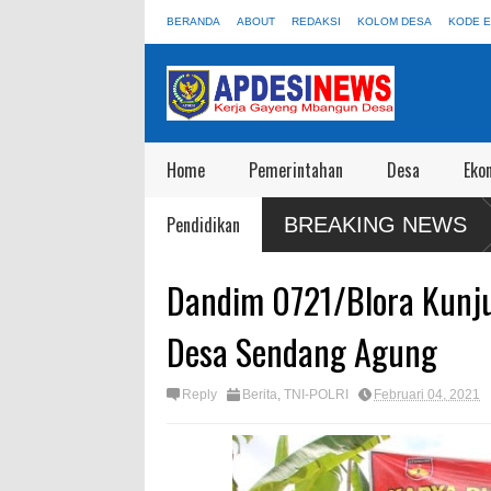
BERANDA
ABOUT
REDAKSI
KOLOM DESA
KODE E
Home
Pemerintahan
Desa
Eko
a Gelar Lomba Individual Contest
Pendidikan
BREAKING NEWS
2025
Dandim 0721/Blora Kunju
Desa Sendang Agung
Reply
Berita
,
TNI-POLRI
Februari 04, 2021