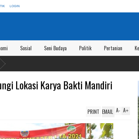
TIK
LOGIN
nomi
Sosial
Seni Budaya
Politik
Pertanian
K
ngi Lokasi Karya Bakti Mandiri
A
A
PRINT
EMAIL
-
+