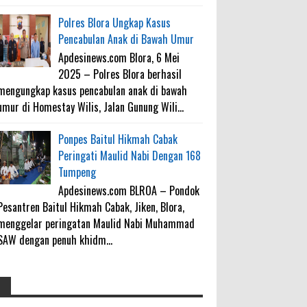
Polres Blora Ungkap Kasus
Pencabulan Anak di Bawah Umur
Apdesinews.com Blora, 6 Mei
2025 – Polres Blora berhasil
mengungkap kasus pencabulan anak di bawah
umur di Homestay Wilis, Jalan Gunung Wili...
Ponpes Baitul Hikmah Cabak
Peringati Maulid Nabi Dengan 168
Tumpeng
Apdesinews.com BLROA – Pondok
Pesantren Baitul Hikmah Cabak, Jiken, Blora,
menggelar peringatan Maulid Nabi Muhammad
SAW dengan penuh khidm...
4000 Petani Hutan Blora Bakal
galateapacino
: